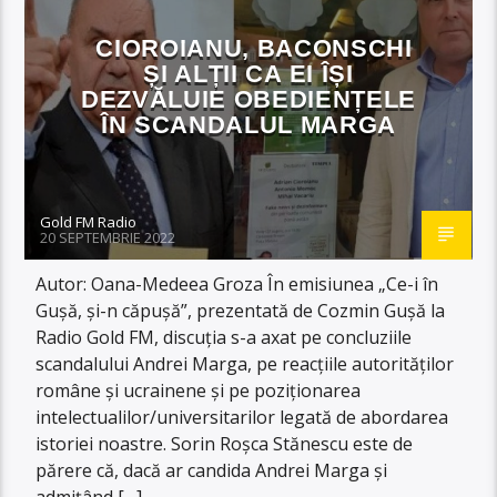
CIOROIANU, BACONSCHI
ȘI ALȚII CA EI ÎȘI
DEZVĂLUIE OBEDIENȚELE
ÎN SCANDALUL MARGA
Gold FM Radio
20 SEPTEMBRIE 2022
Autor: Oana-Medeea Groza În emisiunea „Ce-i în
Gușă, și-n căpușă”, prezentată de Cozmin Gușă la
Radio Gold FM, discuția s-a axat pe concluziile
scandalului Andrei Marga, pe reacțiile autorităților
române și ucrainene și pe poziționarea
intelectualilor/universitarilor legată de abordarea
istoriei noastre. Sorin Roșca Stănescu este de
părere că, dacă ar candida Andrei Marga și
admițând […]