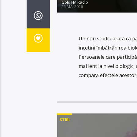
Gold FM Radio
25 MAI 2026
Un nou studiu arată că part
încetini îmbătrânirea biolo
Persoanele care participă r
mai lent la nivel biologic
compară efectele acestora
STIRI