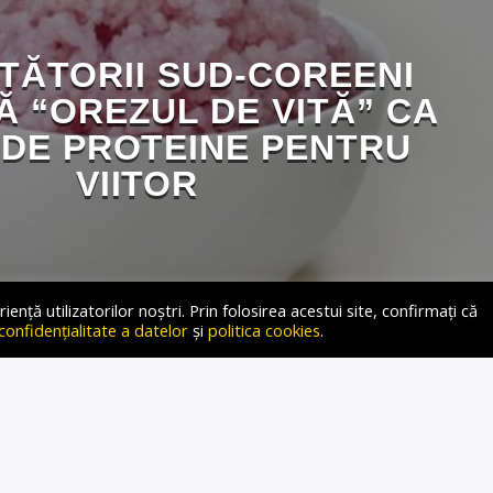
TĂTORII SUD-COREENI
Ă “OREZUL DE VITĂ” CA
DE PROTEINE PENTRU
VIITOR
ță utilizatorilor noștri. Prin folosirea acestui site, confirmați că
 confidențialitate a datelor
și
politica cookies
.
u cultivat celule de carne de vită în boabe de orez, în ceea
 important spre obținerea unei surse de proteine durabile,