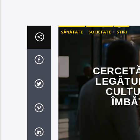
SĂNĂTATE
SOCIETATE
STIRI
CERCETĂ
LEGĂTUR
CULTU
ÎMBĂ