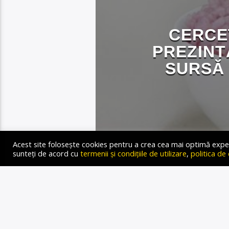
CERCE
PREZINT
SURSĂ 
Acest site folosește cookies pentru a crea cea mai optimă experien
Gold FM Radio
sunteți de acord cu
termenii și condițiile de utilizare
,
politica de
16 MARTIE 2024
Cercetătorii sud-coreeni a
ce ei spun că este un pas