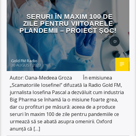
SERURI ÎN MAXIM 100 DE
ZILE PENTRU VIITOARELE
PLANDEMII – PROIECT ȘOC!
Gold FM Radio
30 AUGUST 2023
Autor: Oana-Medeea Groza În emisiunea
„Scamatoriile Iosefinei” difuzată la Radio Gold FM,
jurnalista Iosefina Pascal a dezvăluit cum industria
Big Pharma se înhamă la o misiune foarte grea,
dar cu profituri pe măsură: aceea de a produce
seruri în maxim 100 de zile pentru pandemiile ce
urmează să se abată asupra omenirii. Oxford
anunță că […]