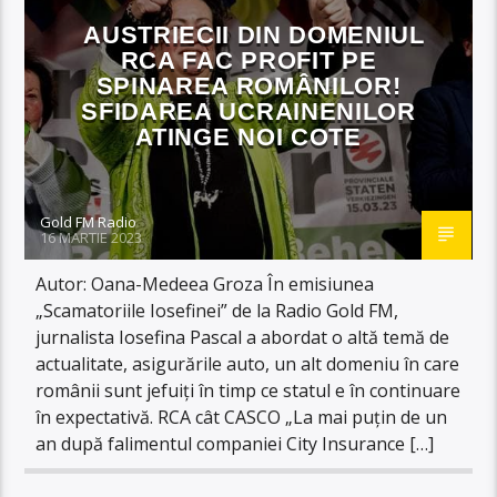
AUSTRIECII DIN DOMENIUL
RCA FAC PROFIT PE
SPINAREA ROMÂNILOR!
SFIDAREA UCRAINENILOR
ATINGE NOI COTE
Gold FM Radio
16 MARTIE 2023
Autor: Oana-Medeea Groza În emisiunea
„Scamatoriile Iosefinei” de la Radio Gold FM,
jurnalista Iosefina Pascal a abordat o altă temă de
actualitate, asigurările auto, un alt domeniu în care
românii sunt jefuiți în timp ce statul e în continuare
în expectativă. RCA cât CASCO „La mai puțin de un
an după falimentul companiei City Insurance […]