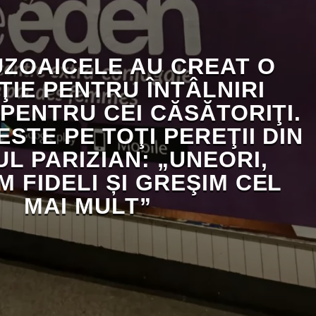
ZOAICELE AU CREAT O
ŢIE PENTRU ÎNTÂLNIRI
PENTRU CEI CĂSĂTORIŢI.
STE PE TOŢI PEREŢII DIN
L PARIZIAN: „UNEORI,
 FIDELI ȘI GREŞIM CEL
MAI MULT”