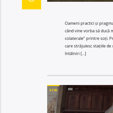
Oameni practici şi pragmat
când vine vorba să ducă m
colaterale” printre soţi. 
care străjuiesc staţiile d
întâlniri […]
STIRI