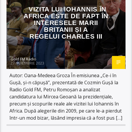
VIZITA LUI IOHANNIS ÎN
AFRICA ESTE DE FAPT ÎN
INTERESELE MARII
BRITANII ȘI A
REGELUI CHARLES III
Gold FM Radio
27 NOIEMBRIE 2023
Autor: Oana-Medeea Groza În emisiunea „Ce-i în
Gușă, și-n căpușă”, prezentată de Cozmin Gușă la
Radio Gold FM, Petru Romoșan a analizat
candidatura lui Mircea Geoană la prezidențiale,
precum și scopurile reale ale vizitei lui Iohannis în
Africa. După alegerile din 2009, pe care le-a pierdut
într-un mod bizar, lăsând impresia că a fost pus […]