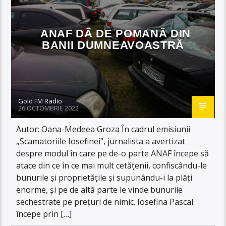
ANAF DĂ DE POMANĂ DIN
BANII DUMNEAVOASTRĂ
Gold FM Radio
26 OCTOMBRIE 2022
Autor: Oana-Medeea Groza În cadrul emisiunii
„Scamatoriile Iosefinei”, jurnalista a avertizat
despre modul în care pe de-o parte ANAF începe să
atace din ce în ce mai mult cetățenii, confiscându-le
bunurile și proprietățile și supunându-i la plăți
enorme, și pe de altă parte le vinde bunurile
sechestrate pe prețuri de nimic. Iosefina Pascal
începe prin […]