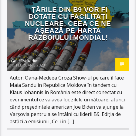
ȚĂRILE DIN B9 VOR FI
DOTATE CU FACILITAȚI
NUCLEARE, CEEA CE NE
AȘEAZĂ PE HARTA
RĂZBOIULUI MONDIAL!
Gold FM Radio
15 FEBRUARIE 2023
Autor: Oana-Medeea Groza Show-ul pe care îl face
Maia Sandu în Republica Moldova în tandem cu
Klaus Iohannis în România este direct conectat cu
evenimentul ce va avea loc zilele următoare, atunci
când președintele american Joe Biden va ajunge la
Varșovia pentru a se întâlni cu liderii B9. Ediția de
astăzi a emisiunii „Ce-i în […]