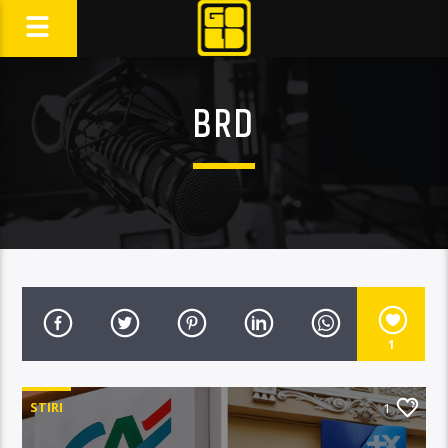
BRD
1
STIRI
1