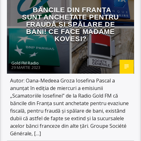
BĂNCILE DIN FRANȚA
SUNT ANCHETATE PENTRU
FRAUDĂ ȘI SPĂLARE DE
BANI! CE FACE MADAME
KOVESI?
Gold FM Radio
29 MARTIE 2023
Autor: Oana-Medeea Groza Iosefina Pascal a
anunțat în ediția de miercuri a emisiunii
„Scamatoriile Iosefinei” de la Radio Gold FM că
băncile din Franța sunt anchetate pentru evaziune
fiscală, pentru fraudă și spălare de bani, existând
dubii că astfel de fapte se extind și la sucursalele
acelor bănci franceze din alte țări. Groupe Société
Générale, […]