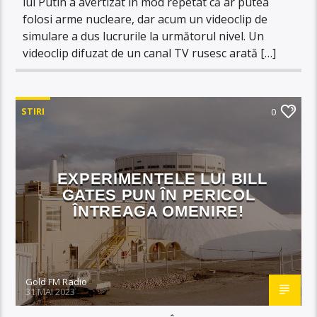
lui Putin a avertizat în mod repetat că ar putea
folosi arme nucleare, dar acum un videoclip de
simulare a dus lucrurile la următorul nivel. Un
videoclip difuzat de un canal TV rusesc arată […]
STIRI
0
EXPERIMENTELE LUI BILL
GATES PUN ÎN PERICOL
ÎNTREAGA OMENIRE!
Gold FM Radio
31 MAI 2023