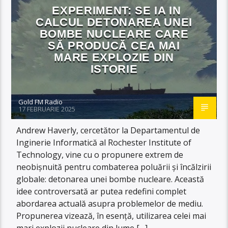
EXPERIMENT: SE IA IN
CALCUL DETONAREA UNEI
BOMBE NUCLEARE CARE
SĂ PRODUCĂ CEA MAI
MARE EXPLOZIE DIN
ISTORIE
Gold FM Radio
17 FEBRUARIE 2025
Andrew Haverly, cercetător la Departamentul de
Inginerie Informatică al Rochester Institute of
Technology, vine cu o propunere extrem de
neobișnuită pentru combaterea poluării și încălzirii
globale: detonarea unei bombe nucleare. Această
idee controversată ar putea redefini complet
abordarea actuală asupra problemelor de mediu.
Propunerea vizează, în esență, utilizarea celei mai
mari explozii nucleare din lume […]