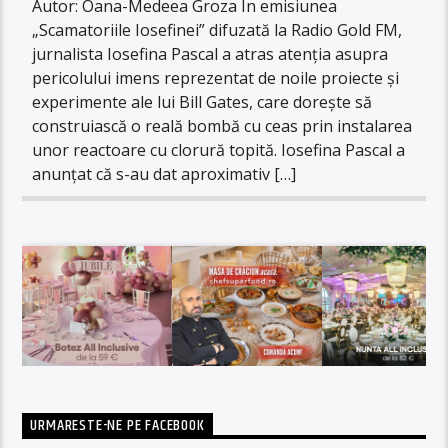
Autor: Oana-Medeea Groza În emisiunea
„Scamatoriile Iosefinei” difuzată la Radio Gold FM,
jurnalista Iosefina Pascal a atras atenția asupra
pericolului imens reprezentat de noile proiecte și
experimente ale lui Bill Gates, care dorește să
construiască o reală bombă cu ceas prin instalarea
unor reactoare cu clorură topită. Iosefina Pascal a
anunțat că s-au dat aproximativ […]
URMARESTE-NE PE FACEBOOK