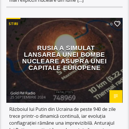
STIRI
0
RUSIA A SIMULAT
LANSAREA UNEI BOMBE
NUCLEARE ASUPRA UNEI
CAPITALE EUROPENE
Gold FM Radio
25 SEPTEMBRIE 2024
Războiul lui Putin din Ucraina de peste 940 de zile
trece printr-o dinamică continuă, iar evoluția
conflagrației rămâne una imprevizibilă. Anturajul