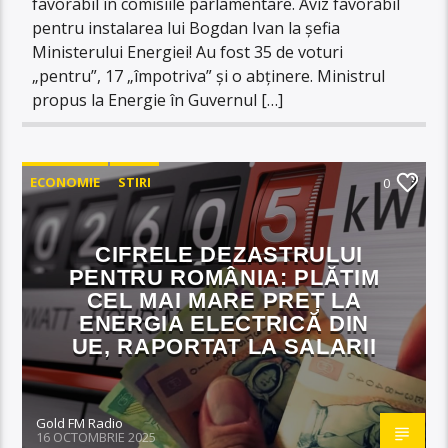
favorabil în comisiile parlamentare. Aviz favorabil
pentru instalarea lui Bogdan Ivan la șefia
Ministerului Energiei! Au fost 35 de voturi
„pentru”, 17 „împotriva” și o abținere. Ministrul
propus la Energie în Guvernul […]
ECONOMIE
STIRI
0
CIFRELE DEZASTRULUI
PENTRU ROMÂNIA: PLĂTIM
CEL MAI MARE PREȚ LA
ENERGIA ELECTRICĂ DIN
UE, RAPORTAT LA SALARII
Gold FM Radio
16 OCTOMBRIE 2025