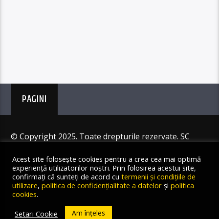
PAGINI
© Copyright 2025. Toate drepturile rezervate. SC
Angus Resources SRL
Acest site folosește cookies pentru a crea cea mai optimă
experiență utilizatorilor noștri. Prin folosirea acestui site,
confirmați că sunteți de acord cu
termenii și condițiile de
utilizare
,
politica de confidențialitate a datelor
și
politica
cookies
.
Am înțeles
Setari Cookie