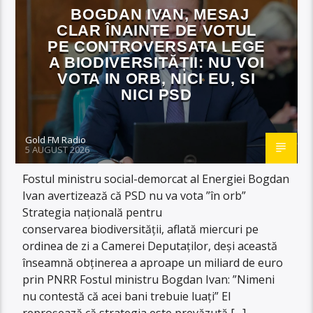
BOGDAN IVAN, MESAJ
CLAR ÎNAINTE DE VOTUL
PE CONTROVERSATA LEGE
A BIODIVERSITĂȚII: NU VOI
VOTA IN ORB, NICI EU, SI
NICI PSD
Gold FM Radio
5 AUGUST 2026
Fostul ministru social-demorcat al Energiei Bogdan
Ivan avertizează că PSD nu va vota ”în orb”
Strategia naţională pentru
conservarea biodiversităţii, aflată miercuri pe
ordinea de zi a Camerei Deputaţilor, deşi această
înseamnă obţinerea a aproape un miliard de euro
prin PNRR Fostul ministru Bogdan Ivan: ”Nimeni
nu contestă că acei bani trebuie luaţi” El
reproşează că strategia este prevăzută […]