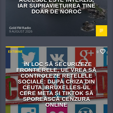
IAR SUPRAVIEȚUIREA ȚINE
DOAR DE NOROC
Gold FM Radio
9 AUGUST 2026
EXTERNE
0
ÎN LOC SĂ SECURIZEZE
FRONTIERELE, UE VREA SĂ
CONTROLEZE REȚELELE
SOCIALE: DUPĂ CRIZA DIN
CEUTA, BRUXELLES-UL
CERE META ȘI TIKTOK SĂ
SPOREASCĂ CENZURA
ONLINE