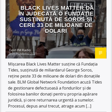
BLACK LIVES MATTER DĂ
ÎN JUDECATĂ O FUNDAȚIE
SUSȚINUTĂ DE SOROS ȘI
CERE 33 DE MILIOANE DE
DOLARI
Gold FM Radio
8 OCTOMBRIE 2025
Mișcarea Black Lives Matter susține că Fundația
Tides, susținută de miliardarul George Soros,
reține peste 33 de milioane de dolari din donațiile
sale. BLM Global Network Foundation acuză Tides
de gestionare defectuoasă a fondurilor și de
folosirea banilor donați pentru propria apărare
juridică, și cere returnarea urgentă a sumelor.
Procesul, depus anul trecut, atrage acum […]