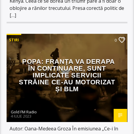
Kenya. Ceea ce se dorea un triumf pare a fi doar o
oblojire a rănilor trecutului. Presa corectă politic de
[…]
STIRI
0
POPA: FRANȚA VA DERAPA
ÎN CONTINUARE, SUNT
IMPLICATE SERVICII
STRĂINE CE-AU MOTORIZAT
ȘI BLM
Gold FM Radio
4 IULIE 2023
Autor: Oana-Medeea Groza În emisiunea „Ce-i în