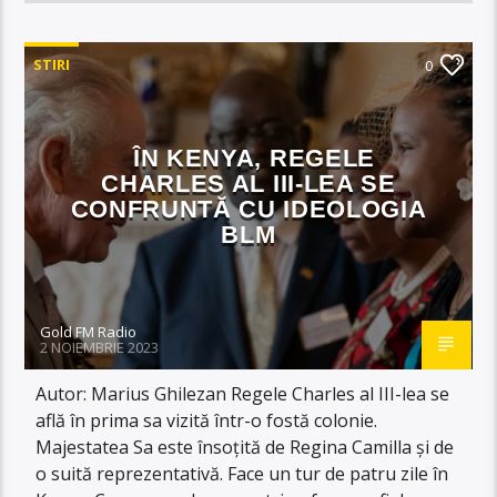
STIRI
0
ÎN KENYA, REGELE
CHARLES AL III-LEA SE
CONFRUNTĂ CU IDEOLOGIA
BLM
Gold FM Radio
2 NOIEMBRIE 2023
Autor: Marius Ghilezan Regele Charles al III-lea se
află în prima sa vizită într-o fostă colonie.
Majestatea Sa este însoțită de Regina Camilla și de
o suită reprezentativă. Face un tur de patru zile în