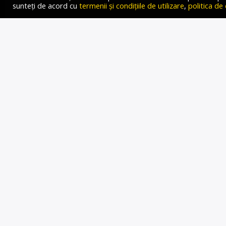
sunteți de acord cu
termenii și condițiile de utilizare
,
politica de
SANDA IO
BENEFI
ULEIURI 
Gold FM Radio
3 FEBRUARIE 2023
Autor: Oana-Medeea Groza
de Jessie Baneș la Radio 
extraordinarele beneficii