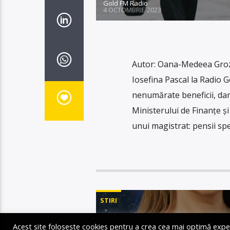
Gold FM Radio
4 OCTOMBRIE 2023
Autor: Oana-Medeea Groza
Iosefina Pascal la Radio G
nenumărate beneficii, dar
Ministerului de Finanțe și 
unui magistrat: pensii spe
STIRI
Acest site folosește cookies pentru a crea cea mai optimă experien