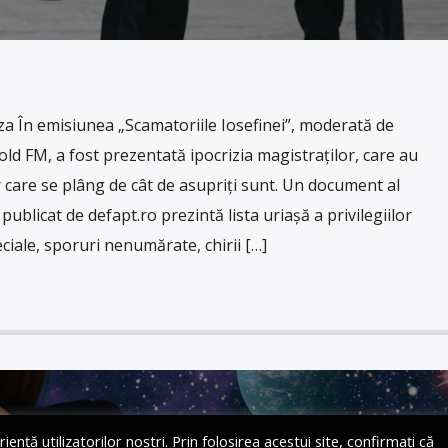
 În emisiunea „Scamatoriile Iosefinei”, moderată de
old FM, a fost prezentată ipocrizia magistraților, care au
 care se plâng de cât de asupriți sunt. Un document al
publicat de defapt.ro prezintă lista uriașă a privilegiilor
ciale, sporuri nenumărate, chirii […]
ță utilizatorilor noștri. Prin folosirea acestui site, confirmați că