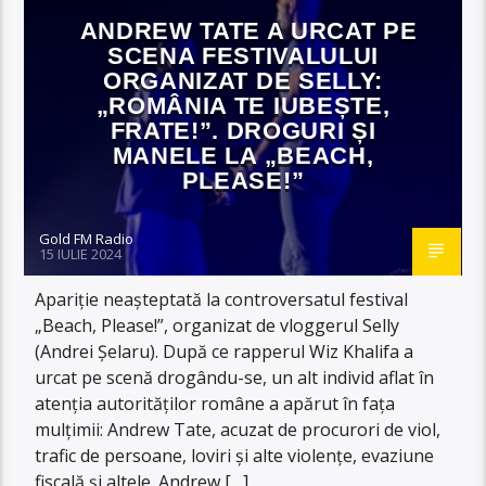
ANDREW TATE A URCAT PE
SCENA FESTIVALULUI
ORGANIZAT DE SELLY:
„ROMÂNIA TE IUBEȘTE,
FRATE!”. DROGURI ȘI
MANELE LA „BEACH,
PLEASE!”
Gold FM Radio
15 IULIE 2024
Apariție neașteptată la controversatul festival
„Beach, Please!”, organizat de vloggerul Selly
(Andrei Șelaru). După ce rapperul Wiz Khalifa a
urcat pe scenă drogându-se, un alt individ aflat în
atenția autorităților române a apărut în fața
mulțimii: Andrew Tate, acuzat de procurori de viol,
trafic de persoane, loviri și alte violențe, evaziune
fiscală și altele. Andrew […]