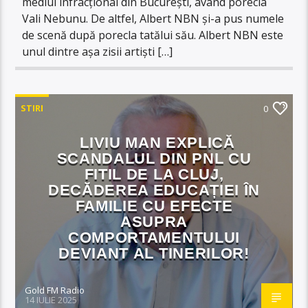
mediul infracțional din București, având porecla
Vali Nebunu. De altfel, Albert NBN și-a pus numele
de scenă după porecla tatălui său. Albert NBN este
unul dintre așa zisii artiști […]
STIRI
0
LIVIU MAN EXPLICĂ
SCANDALUL DIN PNL CU
FITIL DE LA CLUJ,
DECĂDEREA EDUCAȚIEI ÎN
FAMILIE CU EFECTE
ASUPRA
COMPORTAMENTULUI
DEVIANT AL TINERILOR!
Gold FM Radio
14 IULIE 2025