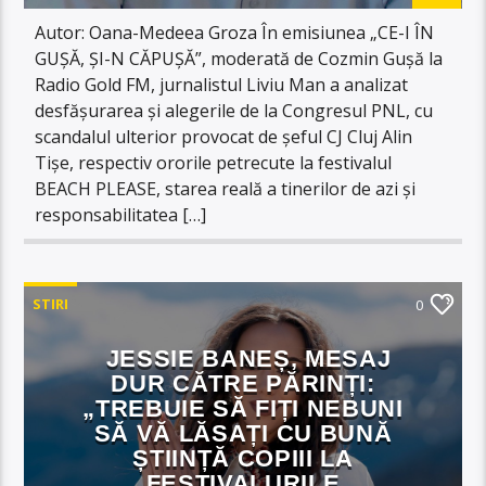
Autor: Oana-Medeea Groza În emisiunea „CE-I ÎN
GUȘĂ, ȘI-N CĂPUȘĂ”, moderată de Cozmin Gușă la
Radio Gold FM, jurnalistul Liviu Man a analizat
desfășurarea și alegerile de la Congresul PNL, cu
scandalul ulterior provocat de șeful CJ Cluj Alin
Tișe, respectiv ororile petrecute la festivalul
BEACH PLEASE, starea reală a tinerilor de azi și
responsabilitatea […]
STIRI
0
JESSIE BANEȘ, MESAJ
DUR CĂTRE PĂRINȚI:
„TREBUIE SĂ FIȚI NEBUNI
SĂ VĂ LĂSAȚI CU BUNĂ
ȘTIINȚĂ COPIII LA
FESTIVALURILE