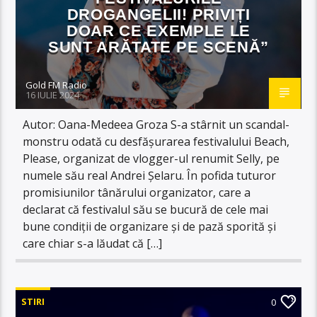
DROGANGELII! PRIVIȚI
DOAR CE EXEMPLE LE
SUNT ARĂTATE PE SCENĂ”
Gold FM Radio
16 IULIE 2024
Autor: Oana-Medeea Groza S-a stârnit un scandal-
monstru odată cu desfășurarea festivalului Beach,
Please, organizat de vlogger-ul renumit Selly, pe
numele său real Andrei Șelaru. În pofida tuturor
promisiunilor tânărului organizator, care a
declarat că festivalul său se bucură de cele mai
bune condiții de organizare și de pază sporită și
care chiar s-a lăudat că […]
STIRI
0