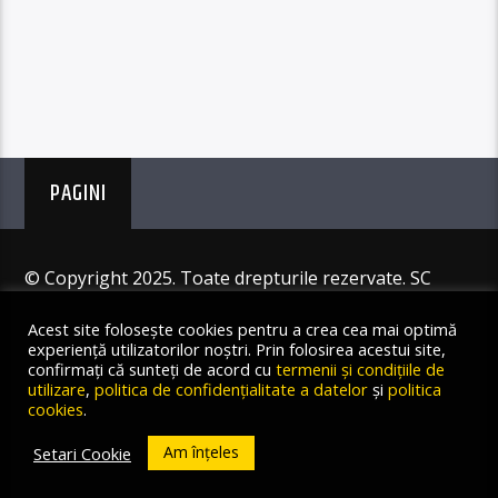
PAGINI
© Copyright 2025. Toate drepturile rezervate. SC
Angus Resources SRL
Acest site folosește cookies pentru a crea cea mai optimă
experiență utilizatorilor noștri. Prin folosirea acestui site,
confirmați că sunteți de acord cu
termenii și condițiile de
utilizare
,
politica de confidențialitate a datelor
și
politica
cookies
.
Am înțeles
Setari Cookie