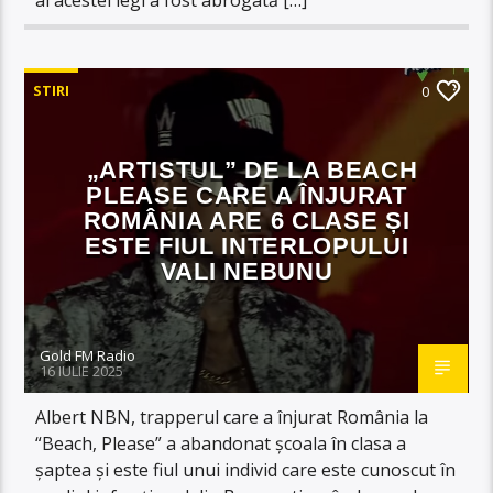
STIRI
0
„ARTISTUL” DE LA BEACH
PLEASE CARE A ÎNJURAT
ROMÂNIA ARE 6 CLASE ȘI
ESTE FIUL INTERLOPULUI
VALI NEBUNU
Gold FM Radio
16 IULIE 2025
Albert NBN, trapperul care a înjurat România la
“Beach, Please” a abandonat școala în clasa a
șaptea și este fiul unui individ care este cunoscut în