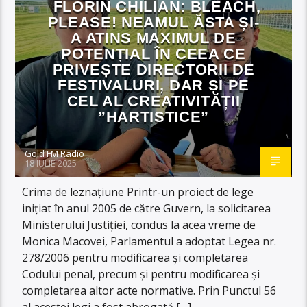
FLORIN CHILIAN: BLEACH,
PLEASE! NEAMUL ĂSTA ȘI-
A ATINS MAXIMUL DE
POTENȚIAL ÎN CEEA CE
PRIVEȘTE DIRECTORII DE
FESTIVALURI, DAR ȘI PE
CEL AL CREATIVITĂȚII
”HARTISTICE”
Gold FM Radio
18 IULIE 2025
Crima de leznațiune Printr-un proiect de lege
inițiat în anul 2005 de către Guvern, la solicitarea
Ministerului Justiției, condus la acea vreme de
Monica Macovei, Parlamentul a adoptat Legea nr.
278/2006 pentru modificarea și completarea
Codului penal, precum și pentru modificarea și
completarea altor acte normative. Prin Punctul 56
al acestei legi a fost abrogată […]