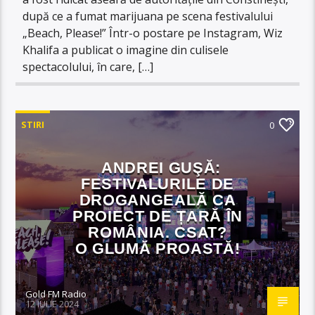
după ce a fumat marijuana pe scena festivalului
„Beach, Please!” Într-o postare pe Instagram, Wiz
Khalifa a publicat o imagine din culisele
spectacolului, în care, […]
STIRI
0
ANDREI GUŞĂ:
FESTIVALURILE DE
DROGANGEALĂ CA
PROIECT DE ȚARĂ ÎN
ROMÂNIA. CSAT?
O GLUMĂ PROASTĂ!
Gold FM Radio
12 IULIE 2024