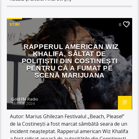
STIRI
0
RAPPERUL AMERICAN WIZ
KHALIFA, SĂLTAT DE
POLIȚIȘTII DIN COSTINEȘTI
PENTRU CĂ A FUMAT PE
SCENĂ MARIJUANA
Gold FM Radio
14 IULIE 2024
Autor: Marius Ghilezan Festivalul „Beach, Please!”
de la Costinești a fost marcat sâmbătă seara de un
incident neașteptat. Rapperul american Wiz Khalifa
a fost ridicat aseară de autoritățile din Constinești,