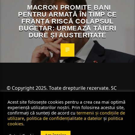
MACRON PROMITE BANI
PENTRU ARMATĂ ÎN TIMP CE
FRANȚA RISCĂ COLAPSUL
BUGETAR: URMEAZĂ TĂIERI
DURE ȘI AUSTERITATE
© Copyright 2025. Toate drepturile rezervate. SC
Angus Resources SRL
Acest site folosește cookies pentru a crea cea mai optimă
experiență utilizatorilor noștri. Prin folosirea acestui site,
confirmați că sunteți de acord cu
termenii și condițiile de
utilizare
,
politica de confidențialitate a datelor
și
politica
cookies
.