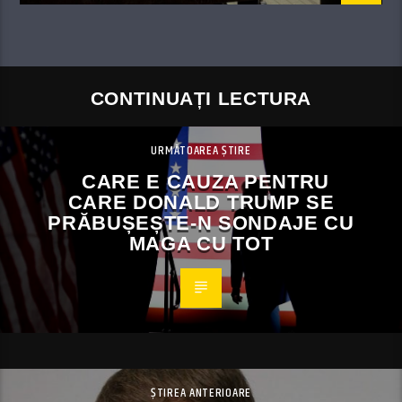
CONTINUAȚI LECTURA
URMĂTOAREA ȘTIRE
CARE E CAUZA PENTRU
CARE DONALD TRUMP SE
PRĂBUȘEȘTE-N SONDAJE CU
MAGA CU TOT
ȘTIREA ANTERIOARE