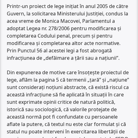
Printr-un proiect de lege inițiat în anul 2005 de către
Guvern, la solicitarea Ministerului Justiției, condus la
acea vreme de Monica Macovei, Parlamentul a
adoptat Legea nr. 278/2006 pentru modificarea și
completarea Codului penal, precum și pentru
modificarea și completarea altor acte normative.
Prin Punctul 56 al acestei legi a fost abrogată
infracțiunea de „defăimare a țării sau a națiunii”.
Din expunerea de motive care însoțește proiectul de
lege, aflăm la pagina 5 că termenii „țară” și „națiune”
sunt considerați noțiuni abstracte, că există riscul ca
această infracțiune să fie aplicată în situații în care
sunt exprimate opinii critice de natură politică,
istorică sau sociologică, că valorile protejate de
această normă pot fi confundate cu persoanele
aflate la putere, că textul nu este clar formulat și că
statul nu poate interveni în exercitarea libertății de