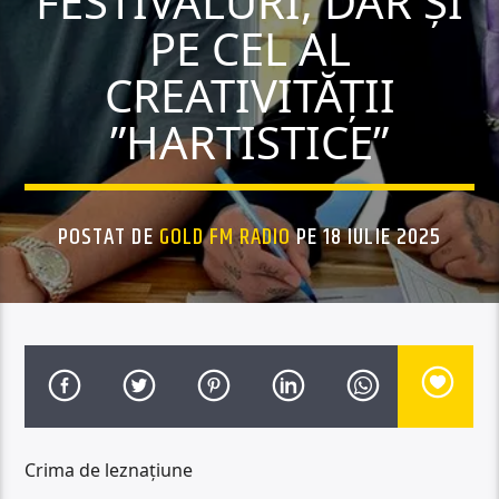
FESTIVALURI, DAR ȘI
PE CEL AL
CREATIVITĂȚII
”HARTISTICE”
POSTAT DE
GOLD FM RADIO
PE 18 IULIE 2025
Crima de leznațiune