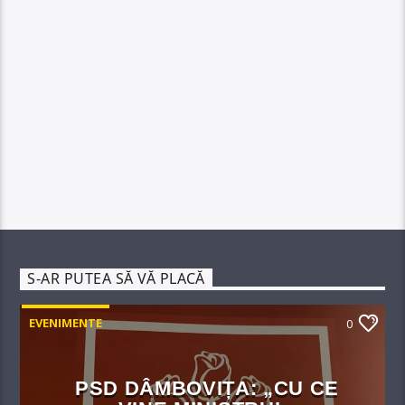
S-AR PUTEA SĂ VĂ PLACĂ
EVENIMENTE
0
PSD DÂMBOVIȚA: „CU CE