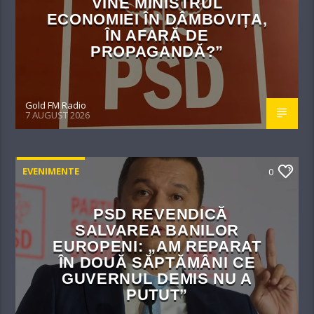
VINE MINISTRUL
ECONOMIEI ÎN DÂMBOVIȚA,
ÎN AFARĂ DE
PROPAGANDĂ?”
Gold FM Radio
7 AUGUST 2026
EVENIMENTE
0
PSD REVENDICĂ
SALVAREA BANILOR
EUROPENI: „AM REPARAT
ÎN DOUĂ SĂPTĂMÂNI CE
GUVERNUL DEMIS NU A
PUTUT”