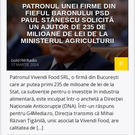
PATRONUL UNEI FIRME DIN
FIEFUL BARONULUI PSD
PAUL STĂNESCU SOLICITĂ
UN AJUTOR DE 235 DE
MILIOANE DE LEI DE LA
MINISTERUL AGRICULTURII
Gold FM Radio
17 MARTIE 2024
Patronul Vivendi Food SRL, o firmă din București
care ar putea primi 235 de milioane de lei de la
Stat, ca subvenție pentru o investiție în industria
alimentară, este inculpat într-o anchetă a Direcției
Naționale Anticorupție (DNA). Într-un răspuns
pentru G4Media.ro, Direcția transmis că Mihai
Răzvan Țigănilă, unic asociat la Vivendi Food, are
calitatea de […]