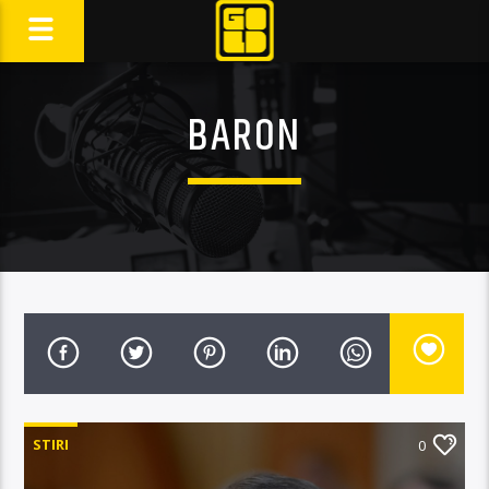
BARON
STIRI
0