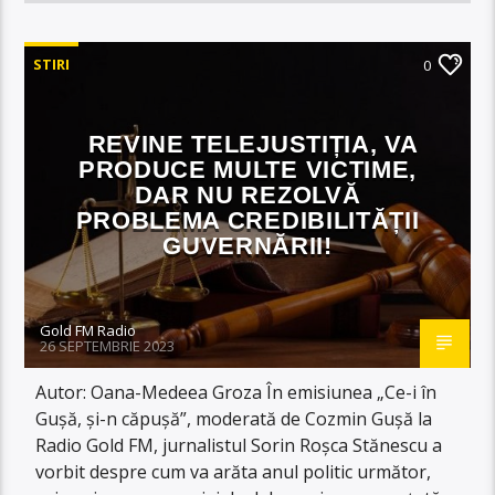
STIRI
0
REVINE TELEJUSTIȚIA, VA
PRODUCE MULTE VICTIME,
DAR NU REZOLVĂ
PROBLEMA CREDIBILITĂȚII
GUVERNĂRII!
Gold FM Radio
26 SEPTEMBRIE 2023
Autor: Oana-Medeea Groza În emisiunea „Ce-i în
Gușă, și-n căpușă”, moderată de Cozmin Gușă la
Radio Gold FM, jurnalistul Sorin Roșca Stănescu a
vorbit despre cum va arăta anul politic următor,