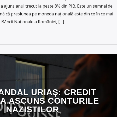
e, a ajuns anul trecut la peste 8% din PIB. Este un semnal de
nă că presiunea pe moneda națională este din ce în ce mai
a Băncii Naționale a României, […]
ANDAL URIAȘ: CREDIT
 A ASCUNS CONTURILE
NAZIȘTILOR