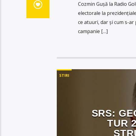
Cozmin Gușă la Radio Gol
electorale la prezidențial
ce atuuri, dar și cum s-ar 
campanie […]
STIRI
SRS: GE
TUR 
STR