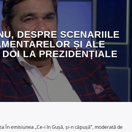
NU, DESPRE SCENARIILE
MENTARELOR ȘI ALE
 DOI LA PREZIDENȚIALE
 În emisiunea „Ce-i în Gușă, și-n căpușă”, moderată de