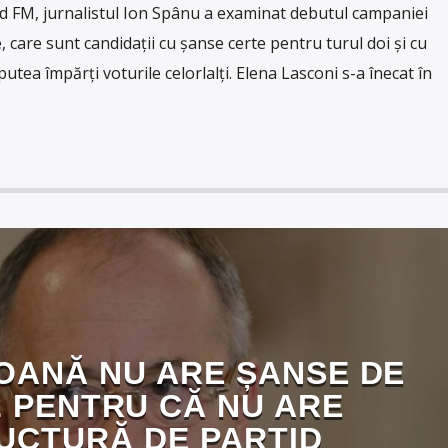
d FM, jurnalistul Ion Spânu a examinat debutul campaniei
e, care sunt candidații cu șanse certe pentru turul doi și cu
putea împărți voturile celorlalți. Elena Lasconi s-a înecat în
OANĂ NU ARE ȘANSE DE
2 PENTRU CĂ NU ARE
UCTURĂ DE PARTID