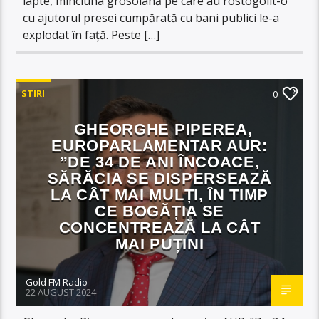
lapte, minciuna grosolană pe care au rostogolit-o
cu ajutorul presei cumpărată cu bani publici le-a
explodat în față. Peste […]
STIRI
0
GHEORGHE PIPEREA,
EUROPARLAMENTAR AUR:
”DE 34 DE ANI ÎNCOACE,
SĂRĂCIA SE DISPERSEAZĂ
LA CÂT MAI MULȚI, ÎN TIMP
CE BOGĂȚIA SE
CONCENTREAZĂ LA CÂT
MAI PUȚINI
Gold FM Radio
22 AUGUST 2024