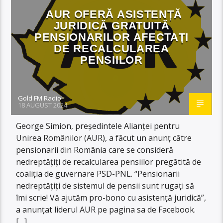
AUR OFERĂ ASISTENȚĂ
JURIDICĂ GRATUITĂ
PENSIONARILOR AFECTAȚI
DE RECALCULAREA
PENSIILOR
Gold FM Radio
18 AUGUST 2024
George Simion, președintele Alianței pentru
Unirea Românilor (AUR), a făcut un anunț către
pensionarii din România care se consideră
nedreptățiți de recalcularea pensiilor pregătită de
coaliția de guvernare PSD-PNL. “Pensionarii
nedreptățiți de sistemul de pensii sunt rugați să
îmi scrie! Vă ajutăm pro-bono cu asistență juridică”,
a anunțat liderul AUR pe pagina sa de Facebook.
[…]