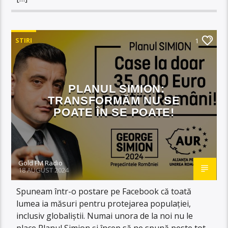
STIRI
1
PLANUL SIMION:
TRANSFORMĂM NU SE
POATE ÎN SE POATE!
Gold FM Radio
18 AUGUST 2024
Spuneam într-o postare pe Facebook că toată
lumea ia măsuri pentru protejarea populației,
inclusiv globaliștii. Numai unora de la noi nu le
place Planul Simion și încep să ne spună peste tot