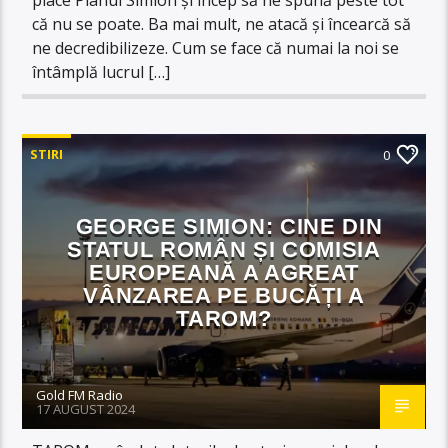
că nu se poate. Ba mai mult, ne atacă și încearcă să
ne decredibilizeze. Cum se face că numai la noi se
întâmplă lucrul […]
STIRI
0
GEORGE SIMION: CINE DIN
STATUL ROMÂN ȘI COMISIA
EUROPEANĂ A AGREAT
VÂNZAREA PE BUCĂȚI A
TAROM?
Gold FM Radio
17 AUGUST 2024