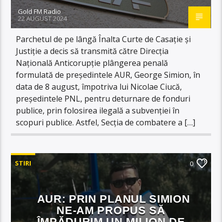
Gold FM Radio
22 AUGUST 2024
Parchetul de pe lângă Înalta Curte de Casație și
Justiție a decis să transmită către Direcția
Națională Anticorupție plângerea penală
formulată de președintele AUR, George Simion, în
data de 8 august, împotriva lui Nicolae Ciucă,
preşedintele PNL, pentru deturnare de fonduri
publice, prin folosirea ilegală a subvenţiei în
scopuri publice. Astfel, Secția de combatere a […]
STIRI
0
AUR: PRIN PLANUL SIMION
NE-AM PROPUS SĂ
ÎMPĂDURIM UN MILION DE