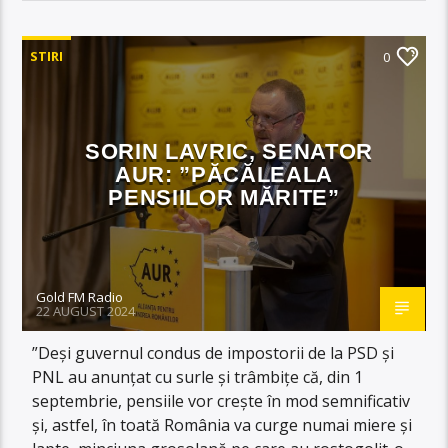
STIRI
0
SORIN LAVRIC, SENATOR
AUR: ”PĂCĂLEALA
PENSIILOR MĂRITE”
Gold FM Radio
22 AUGUST 2024
”Deși guvernul condus de impostorii de la PSD și
PNL au anunțat cu surle și trâmbițe că, din 1
septembrie, pensiile vor crește în mod semnificativ
și, astfel, în toată România va curge numai miere și