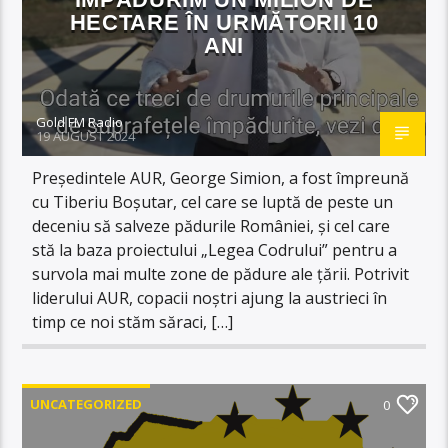
HECTARE ÎN URMĂTORII 10
ANI
Gold FM Radio
19 AUGUST 2024
Președintele AUR, George Simion, a fost împreună
cu Tiberiu Boșutar, cel care se luptă de peste un
deceniu să salveze pădurile României, și cel care
stă la baza proiectului „Legea Codrului” pentru a
survola mai multe zone de pădure ale țării. Potrivit
liderului AUR, copacii noștri ajung la austrieci în
timp ce noi stăm săraci, […]
UNCATEGORIZED
0