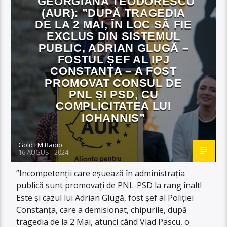
GEORGIANA TEODORESCU
(AUR): ”DUPĂ TRAGEDIA
DE LA 2 MAI, ÎN LOC SĂ FIE
EXCLUS DIN SISTEMUL
PUBLIC, ADRIAN GLUGĂ –
FOSTUL ȘEF AL IPJ
CONSTANȚA – A FOST
PROMOVAT CONSUL DE
PNL ȘI PSD, CU
COMPLICITATEA LUI
IOHANNIS”
Gold FM Radio
16 AUGUST 2024
”Incompetenții care eșuează în administrația
publică sunt promovați de PNL-PSD la rang înalt!
Este și cazul lui Adrian Glugă, fost șef al Poliției
Constanța, care a demisionat, chipurile, după
tragedia de la 2 Mai, atunci când Vlad Pascu, o