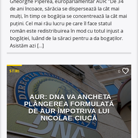
Gheorghe Piperea, europarlamentar AUR: ”De 34
de ani încoace, sărăcia se dispersează la cât mai
mulți, în timp ce bogăția se concentrează la cât mai
puțini. Cel mai rău lucru pe care îl face statul
român este redistribuirea în mod cu totul injust a
bogăției, luând de la săraci pentru a da bogaților.
Asistăm azi […]
STIRI
0
AUR: DNA VA ANCHETA
PLÂNGEREA FORMULATĂ
DE AUR ÎMPOTRIVA LUI
NICOLAE CIUCĂ