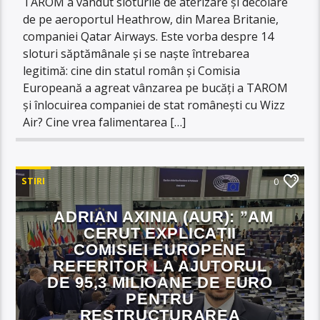
TAROM a vândut sloturile de aterizare și decolare
de pe aeroportul Heathrow, din Marea Britanie,
companiei Qatar Airways. Este vorba despre 14
sloturi săptămânale și se naște întrebarea
legitimă: cine din statul român și Comisia
Europeană a agreat vânzarea pe bucăți a TAROM
și înlocuirea companiei de stat românești cu Wizz
Air? Cine vrea falimentarea […]
STIRI
0
ADRIAN AXINIA (AUR): ”AM
CERUT EXPLICAȚII
COMISIEI EUROPENE
REFERITOR LA AJUTORUL
DE 95,3 MILIOANE DE EURO
PENTRU
RESTRUCTURAREA