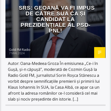
SRS: GEOANĂ VA FI IMPUS
DE CĂTRE SUA CA ȘI
CANDIDAT LA
PREZIDENȚIALE AL PSD-
PNL!
Gold FM Radio
7 MAI 2024
Autor: Oana-Medeea Groza În emisiunea „Ce-i în
Gușă, și-n căpușă”, moderată de Cozmin Gușă la
Radio Gold FM, jurnalistul Sorin Roșca Stănescu a
vorbit despre semnificațiile premierii și primirii lui
Klaus Iohannis în SUA, la Casa Albă, ce apar ca un
afront la adresa românilor ce-l consideră cel mai
slab și nociv președinte din istorie. […]