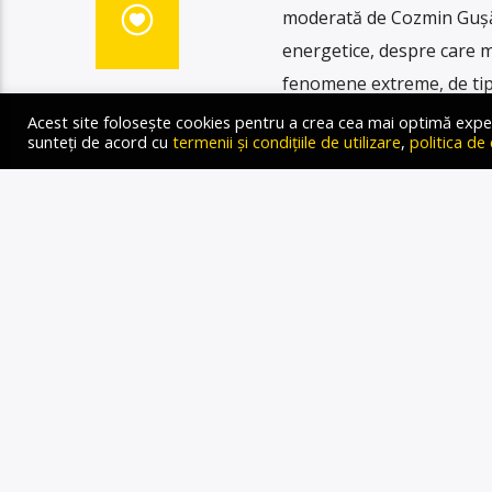
moderată de Cozmin Gușă 
energetice, despre care ma
fenomene extreme, de tip 
asasinare sau control men
Acest site folosește cookies pentru a crea cea mai optimă experien
sunteți de acord cu
termenii și condițiile de utilizare
,
politica de