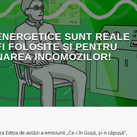
ENERGETICE SUNT REALE
FI FOLOSITE ȘI PENTRU
NAREA INCOMOZILOR!
Ediția de astăzi a emisiunii „Ce-i în Gușă, și-n căpușă”,