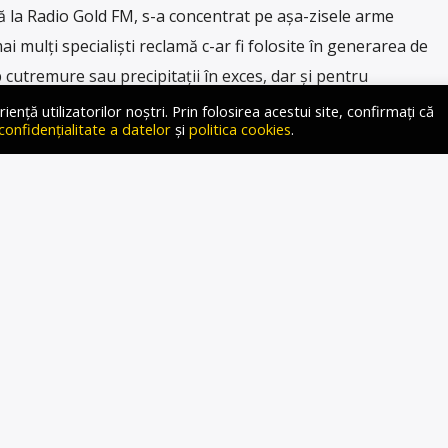
la Radio Gold FM, s-a concentrat pe așa-zisele arme
i mulți specialiști reclamă c-ar fi folosite în generarea de
cutremure sau precipitații în exces, dar și pentru
tal, […]
ță utilizatorilor noștri. Prin folosirea acestui site, confirmați că
 confidențialitate a datelor
și
politica cookies
.