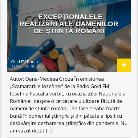
EXCEPȚIONALELE
REALIZĂRI ALE OAMENILOR
DE ȘTIINȚĂ ROMÂNI
Gold FM Radio
1 DECEMBRIE 2022
Autor: Oana-Medeea Groza În emisiunea
„Scamatoriile Iosefinei” de la Radio Gold FM,
Iosefina Pascal a vorbit, cu ocazia Zilei Naționale a
României, despre o cercetare uluitoare făcută de
oameni de știință români. „Se face treabă foarte
bună în domeniul științific și din păcate a lipsit cu
desăvârșire dezbaterea științifică din pandemie. Nu
am văzut decât […]