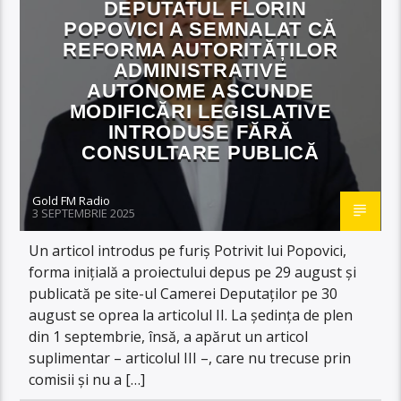
DEPUTATUL FLORIN
POPOVICI A SEMNALAT CĂ
REFORMA AUTORITĂȚILOR
ADMINISTRATIVE
AUTONOME ASCUNDE
MODIFICĂRI LEGISLATIVE
INTRODUSE FĂRĂ
CONSULTARE PUBLICĂ
Gold FM Radio
3 SEPTEMBRIE 2025
Un articol introdus pe furiș Potrivit lui Popovici,
forma inițială a proiectului depus pe 29 august și
publicată pe site-ul Camerei Deputaților pe 30
august se oprea la articolul II. La ședința de plen
din 1 septembrie, însă, a apărut un articol
suplimentar – articolul III –, care nu trecuse prin
comisii și nu a […]