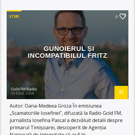
STIRI
0
GUNOIERUL ȘI
INCOMPATIBILUL FRITZ
Gold FM Radio
10 IULIE 2024
Autor: Oana-Medeea Groza În emisiunea
„Scamatoriile Iosefinei”, difuzată la Radio Gold FM,
jurnalista Iosefina Pascal a dezvăluit detalii despre
primarul Timișoarei, descoperit de Agenția
Națională de Integritate că ar fi în