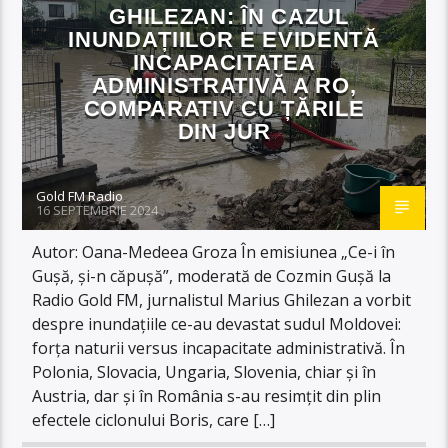
GHILEZAN: ÎN CAZUL
INUNDAȚIILOR E EVIDENTĂ
INCAPACITATEA
ADMINISTRATIVĂ A RO,
COMPARATIV CU ȚĂRILE
DIN JUR
Gold FM Radio
16 SEPTEMBRIE 2024
Autor: Oana-Medeea Groza În emisiunea „Ce-i în
Gușă, și-n căpușă”, moderată de Cozmin Gușă la
Radio Gold FM, jurnalistul Marius Ghilezan a vorbit
despre inundațiile ce-au devastat sudul Moldovei:
forța naturii versus incapacitate administrativă. În
Polonia, Slovacia, Ungaria, Slovenia, chiar și în
Austria, dar și în România s-au resimțit din plin
efectele ciclonului Boris, care […]