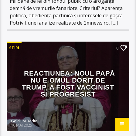
milioane de lei din fondul public cu o aroganță
demnă de vremurile fanariote. Criteriul? Aparența
politică, obediența partinică și interesele de gașcă.
Potrivit unei analize realizate de 2mnews.ro, […]
STIRI
0
REACTIUNEA: NOUL PAPĂ
NU E OMUL DORIT DE
TRUMP, A FOST VACCINIST
ȘI PROGRESIST
Gold FM Radio
10 MAI 2025