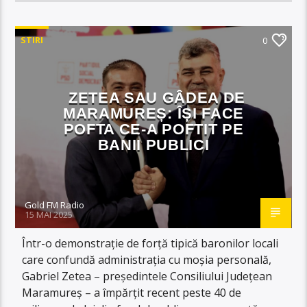
STIRI
0
ZETEA SAU GÂDEA DE
MARAMUREȘ: ÎȘI FACE
POFTA CE-A POFTIT PE
BANII PUBLICI
Gold FM Radio
15 MAI 2025
Într-o demonstrație de forță tipică baronilor locali
care confundă administrația cu moșia personală,
Gabriel Zetea – președintele Consiliului Județean
Maramureș – a împărțit recent peste 40 de