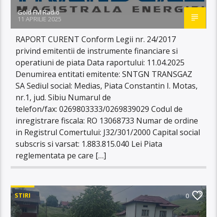
Gold FM Radio
11 APRILIE 2025
RAPORT CURENT Conform Legii nr. 24/2017
privind emitentii de instrumente financiare si
operatiuni de piata Data raportului: 11.04.2025
Denumirea entitati emitente: SNTGN TRANSGAZ
SA Sediul social: Medias, Piata Constantin I. Motas,
nr.1, jud. Sibiu Numarul de
telefon/fax: 0269803333/0269839029 Codul de
inregistrare fiscala: RO 13068733 Numar de ordine
in Registrul Comertului: J32/301/2000 Capital social
subscris si varsat: 1.883.815.040 Lei Piata
reglementata pe care […]
STIRI
0