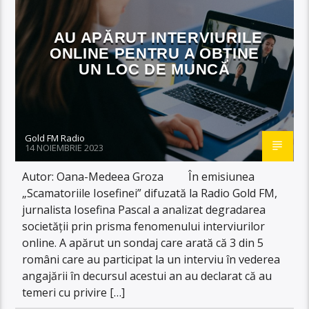
AU APĂRUT INTERVIURILE
ONLINE PENTRU A OBȚINE
UN LOC DE MUNCĂ
Gold FM Radio
14 NOIEMBRIE 2023
Autor: Oana-Medeea Groza În emisiunea
„Scamatoriile Iosefinei” difuzată la Radio Gold FM,
jurnalista Iosefina Pascal a analizat degradarea
societății prin prisma fenomenului interviurilor
online. A apărut un sondaj care arată că 3 din 5
români care au participat la un interviu în vederea
angajării în decursul acestui an au declarat că au
temeri cu privire […]