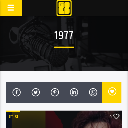
1977
STIRI
0