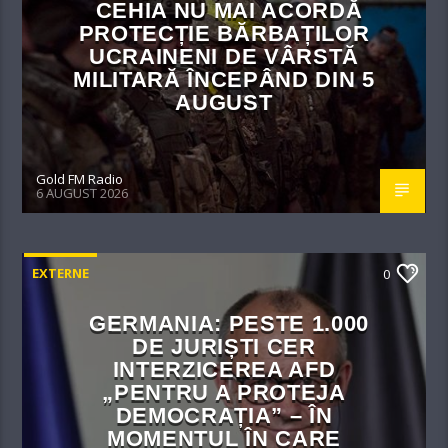
CEHIA NU MAI ACORDĂ
PROTECȚIE BĂRBAȚILOR
UCRAINENI DE VÂRSTĂ
MILITARĂ ÎNCEPÂND DIN 5
AUGUST
Gold FM Radio
6 AUGUST 2026
EXTERNE
0
GERMANIA: PESTE 1.000
DE JURIȘTI CER
INTERZICEREA AFD
„PENTRU A PROTEJA
DEMOCRAȚIA” – ÎN
MOMENTUL ÎN CARE