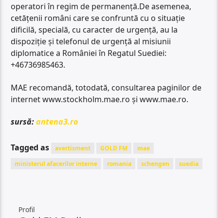
operatori în regim de permanenţă.De asemenea,
cetăţenii români care se confruntă cu o situaţie
dificilă, specială, cu caracter de urgenţă, au la
dispoziţie şi telefonul de urgenţă al misiunii
diplomatice a României în Regatul Suediei:
+46736985463.
MAE recomandă, totodată, consultarea paginilor de
internet www.stockholm.mae.ro şi www.mae.ro.
sursă:
antena3.ro
Tagged as
avertisment
GOLD FM
mae
ministerul afacerilor interne
romania
schengen
suedia
Profil