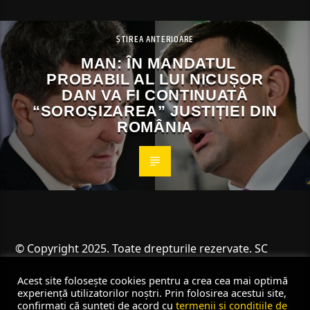
ȘTIREA ANTERIOARE
MAN: ÎN MANDATUL
PROBABIL AL LUI NICUȘOR
DAN VA FI CONTINUATĂ
“SOROȘIZAREA” JUSTIȚIEI DIN
ROMÂNIA
© Copyright 2025. Toate drepturile rezervate. SC
Angus Resources SRL
Acest site folosește cookies pentru a crea cea mai optimă
experiență utilizatorilor noștri. Prin folosirea acestui site,
confirmați că sunteți de acord cu
termenii și condițiile de