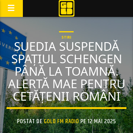
STIRI
SUEDIA SUSPENDĂ
SPAȚIUL SCHENGEN
PÂNĂ LA TOAMNĂ.
ALERTĂ MAE PENTRU
CETĂȚENII ROMÂNI
POSTAT DE
GOLD FM RADIO
PE 12 MAI 2025