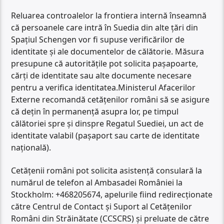
Reluarea controalelor la frontiera internă înseamnă
că persoanele care intră în Suedia din alte țări din
Spațiul Schengen vor fi supuse verificărilor de
identitate și ale documentelor de călătorie. Măsura
presupune că autoritățile pot solicita pașapoarte,
cărți de identitate sau alte documente necesare
pentru a verifica identitatea.Ministerul Afacerilor
Externe recomandă cetăţenilor români să se asigure
că deţin în permanenţă asupra lor, pe timpul
călătoriei spre şi dinspre Regatul Suediei, un act de
identitate valabil (paşaport sau carte de identitate
naţională).
Cetăţenii români pot solicita asistenţă consulară la
numărul de telefon al Ambasadei României la
Stockholm: +468205674, apelurile fiind redirecţionate
către Centrul de Contact şi Suport al Cetăţenilor
Români din Străinătate (CCSCRS) şi preluate de către