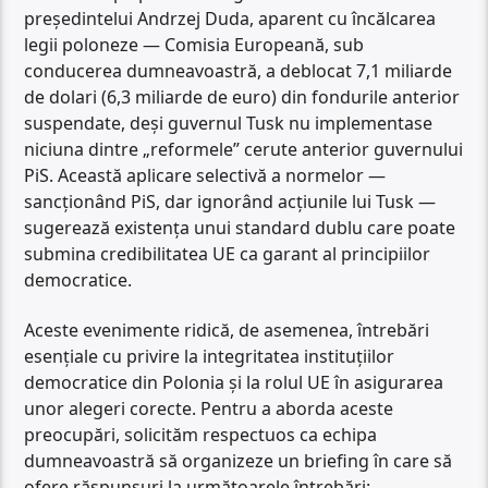
președintelui Andrzej Duda, aparent cu încălcarea
legii poloneze — Comisia Europeană, sub
conducerea dumneavoastră, a deblocat 7,1 miliarde
de dolari (6,3 miliarde de euro) din fondurile anterior
suspendate, deși guvernul Tusk nu implementase
niciuna dintre „reformele” cerute anterior guvernului
PiS. Această aplicare selectivă a normelor —
sancționând PiS, dar ignorând acțiunile lui Tusk —
sugerează existența unui standard dublu care poate
submina credibilitatea UE ca garant al principiilor
democratice.
Aceste evenimente ridică, de asemenea, întrebări
esențiale cu privire la integritatea instituțiilor
democratice din Polonia și la rolul UE în asigurarea
unor alegeri corecte. Pentru a aborda aceste
preocupări, solicităm respectuos ca echipa
dumneavoastră să organizeze un briefing în care să
ofere răspunsuri la următoarele întrebări: