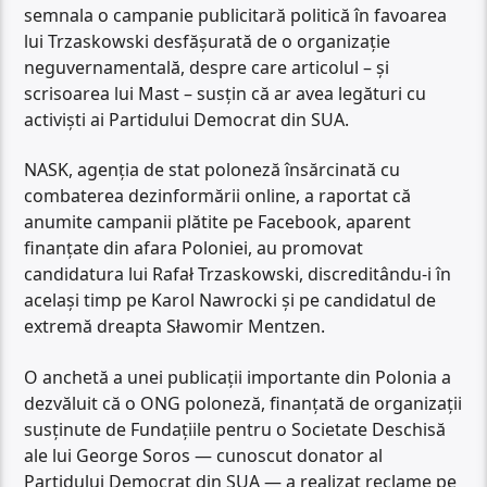
semnala o campanie publicitară politică în favoarea
lui Trzaskowski desfășurată de o organizație
neguvernamentală, despre care articolul – și
scrisoarea lui Mast – susțin că ar avea legături cu
activiști ai Partidului Democrat din SUA.
NASK, agenția de stat poloneză însărcinată cu
combaterea dezinformării online, a raportat că
anumite campanii plătite pe Facebook, aparent
finanțate din afara Poloniei, au promovat
candidatura lui Rafał Trzaskowski, discreditându-i în
același timp pe Karol Nawrocki și pe candidatul de
extremă dreapta Sławomir Mentzen.
O anchetă a unei publicații importante din Polonia a
dezvăluit că o ONG poloneză, finanțată de organizații
susținute de Fundațiile pentru o Societate Deschisă
ale lui George Soros — cunoscut donator al
Partidului Democrat din SUA — a realizat reclame pe