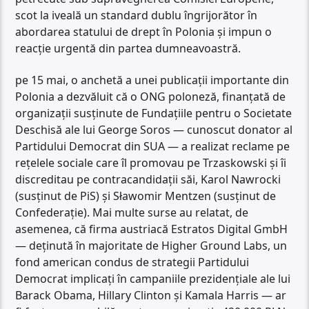
scot la iveală un standard dublu îngrijorător în
abordarea statului de drept în Polonia și impun o
reacție urgentă din partea dumneavoastră.
pe 15 mai, o anchetă a unei publicații importante din
Polonia a dezvăluit că o ONG poloneză, finanțată de
organizații susținute de Fundațiile pentru o Societate
Deschisă ale lui George Soros — cunoscut donator al
Partidului Democrat din SUA — a realizat reclame pe
rețelele sociale care îl promovau pe Trzaskowski și îi
discreditau pe contracandidații săi, Karol Nawrocki
(susținut de PiS) și Sławomir Mentzen (susținut de
Confederație). Mai multe surse au relatat, de
asemenea, că firma austriacă Estratos Digital GmbH
— deținută în majoritate de Higher Ground Labs, un
fond american condus de strategii Partidului
Democrat implicați în campaniile prezidențiale ale lui
Barack Obama, Hillary Clinton și Kamala Harris — ar