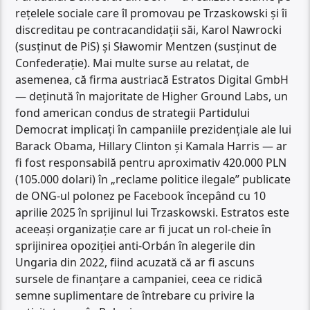
rețelele sociale care îl promovau pe Trzaskowski și îi
discreditau pe contracandidații săi, Karol Nawrocki
(susținut de PiS) și Sławomir Mentzen (susținut de
Confederație). Mai multe surse au relatat, de
asemenea, că firma austriacă Estratos Digital GmbH
— deținută în majoritate de Higher Ground Labs, un
fond american condus de strategii Partidului
Democrat implicați în campaniile prezidențiale ale lui
Barack Obama, Hillary Clinton și Kamala Harris — ar
fi fost responsabilă pentru aproximativ 420.000 PLN
(105.000 dolari) în „reclame politice ilegale” publicate
de ONG-ul polonez pe Facebook începând cu 10
aprilie 2025 în sprijinul lui Trzaskowski. Estratos este
aceeași organizație care ar fi jucat un rol-cheie în
sprijinirea opoziției anti-Orbán în alegerile din
Ungaria din 2022, fiind acuzată că ar fi ascuns
sursele de finanțare a campaniei, ceea ce ridică
semne suplimentare de întrebare cu privire la