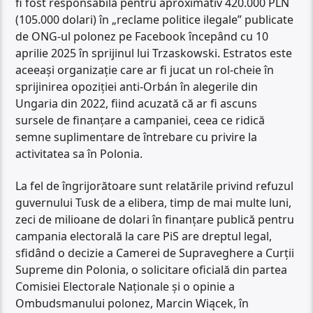
fi fost responsabilă pentru aproximativ 420.000 PLN
(105.000 dolari) în „reclame politice ilegale” publicate
de ONG-ul polonez pe Facebook începând cu 10
aprilie 2025 în sprijinul lui Trzaskowski. Estratos este
aceeași organizație care ar fi jucat un rol-cheie în
sprijinirea opoziției anti-Orbán în alegerile din
Ungaria din 2022, fiind acuzată că ar fi ascuns
sursele de finanțare a campaniei, ceea ce ridică
semne suplimentare de întrebare cu privire la
activitatea sa în Polonia.
La fel de îngrijorătoare sunt relatările privind refuzul
guvernului Tusk de a elibera, timp de mai multe luni,
zeci de milioane de dolari în finanțare publică pentru
campania electorală la care PiS are dreptul legal,
sfidând o decizie a Camerei de Supraveghere a Curții
Supreme din Polonia, o solicitare oficială din partea
Comisiei Electorale Naționale și o opinie a
Ombudsmanului polonez, Marcin Wiącek, în