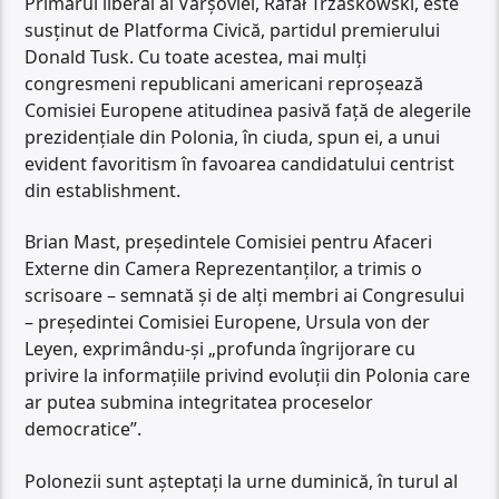
Primarul liberal al Varșoviei, Rafał Trzaskowski, este
susținut de Platforma Civică, partidul premierului
Donald Tusk. Cu toate acestea, mai mulți
congresmeni republicani americani reproșează
Comisiei Europene atitudinea pasivă față de alegerile
prezidențiale din Polonia, în ciuda, spun ei, a unui
evident favoritism în favoarea candidatului centrist
din establishment.
Brian Mast, președintele Comisiei pentru Afaceri
Externe din Camera Reprezentanților, a trimis o
scrisoare – semnată și de alți membri ai Congresului
– președintei Comisiei Europene, Ursula von der
Leyen, exprimându-și „profunda îngrijorare cu
privire la informațiile privind evoluții din Polonia care
ar putea submina integritatea proceselor
democratice”.
Polonezii sunt așteptați la urne duminică, în turul al