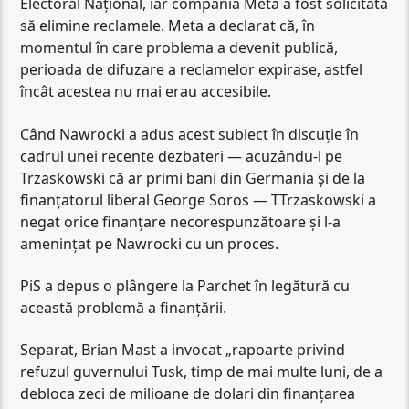
Electoral Național, iar compania Meta a fost solicitată
să elimine reclamele. Meta a declarat că, în
momentul în care problema a devenit publică,
perioada de difuzare a reclamelor expirase, astfel
încât acestea nu mai erau accesibile.
Când Nawrocki a adus acest subiect în discuție în
cadrul unei recente dezbateri — acuzându-l pe
Trzaskowski că ar primi bani din Germania și de la
finanțatorul liberal George Soros — TTrzaskowski a
negat orice finanțare necorespunzătoare și l-a
amenințat pe Nawrocki cu un proces.
PiS a depus o plângere la Parchet în legătură cu
această problemă a finanțării.
Separat, Brian Mast a invocat „rapoarte privind
refuzul guvernului Tusk, timp de mai multe luni, de a
debloca zeci de milioane de dolari din finanțarea