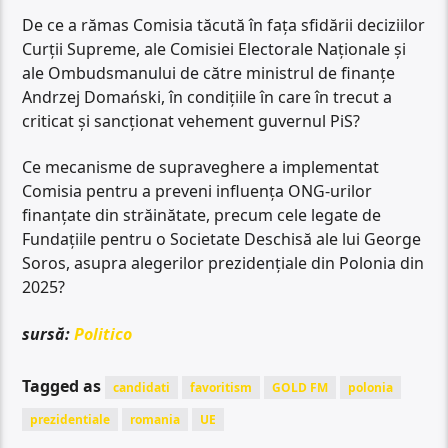
De ce a rămas Comisia tăcută în fața sfidării deciziilor
Curții Supreme, ale Comisiei Electorale Naționale și
ale Ombudsmanului de către ministrul de finanțe
Andrzej Domański, în condițiile în care în trecut a
criticat și sancționat vehement guvernul PiS?
Ce mecanisme de supraveghere a implementat
Comisia pentru a preveni influența ONG-urilor
finanțate din străinătate, precum cele legate de
Fundațiile pentru o Societate Deschisă ale lui George
Soros, asupra alegerilor prezidențiale din Polonia din
2025?
sursă:
Politico
Tagged as
candidati
favoritism
GOLD FM
polonia
prezidentiale
romania
UE