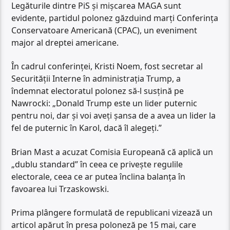
Legăturile dintre PiS și mișcarea MAGA sunt
evidente, partidul polonez găzduind marți Conferința
Conservatoare Americană (CPAC), un eveniment
major al dreptei americane.
În cadrul conferinței, Kristi Noem, fost secretar al
Securității Interne în administrația Trump, a
îndemnat electoratul polonez să-l susțină pe
Nawrocki: „Donald Trump este un lider puternic
pentru noi, dar și voi aveți șansa de a avea un lider la
fel de puternic în Karol, dacă îl alegeți.”
Brian Mast a acuzat Comisia Europeană că aplică un
„dublu standard” în ceea ce privește regulile
electorale, ceea ce ar putea înclina balanța în
favoarea lui Trzaskowski.
Prima plângere formulată de republicani vizează un
articol apărut în presa poloneză pe 15 mai, care