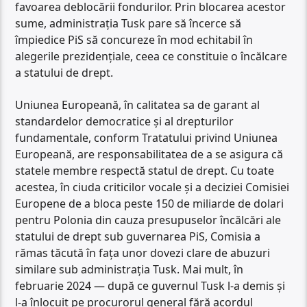
favoarea deblocării fondurilor. Prin blocarea acestor
sume, administrația Tusk pare să încerce să
împiedice PiS să concureze în mod echitabil în
alegerile prezidențiale, ceea ce constituie o încălcare
a statului de drept.
Uniunea Europeană, în calitatea sa de garant al
standardelor democratice și al drepturilor
fundamentale, conform Tratatului privind Uniunea
Europeană, are responsabilitatea de a se asigura că
statele membre respectă statul de drept. Cu toate
acestea, în ciuda criticilor vocale și a deciziei Comisiei
Europene de a bloca peste 150 de miliarde de dolari
pentru Polonia din cauza presupuselor încălcări ale
statului de drept sub guvernarea PiS, Comisia a
rămas tăcută în fața unor dovezi clare de abuzuri
similare sub administrația Tusk. Mai mult, în
februarie 2024 — după ce guvernul Tusk l-a demis și
l-a înlocuit pe procurorul general fără acordul