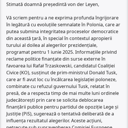
Stimată doamnă președintă von der Leyen,
Vă scriem pentru a ne exprima profunda îngrijorare
în legătură cu evoluțiile semnalate în Polonia, care ar
putea submina integritatea proceselor democratice
din această țară, în special în contextul apropierii
turului al doilea al alegerilor prezidențiale,
programat pentru 1 iunie 2025. Informațiile privind
reclame politice finanțate din surse externe în
favoarea lui Rafał Trzaskowski, candidatul Coaliției
Civice (KO), susținut de prim-ministrul Donald Tusk,
care ar fi avut loc cu încălcarea legislației poloneze,
combinate cu refuzul guvernului Tusk, relatat în
presă, de a respecta timp de mai multe luni ordinele
judecătorești prin care se solicita deblocarea
finanțării publice pentru partidul de opoziție Lege și
Justiție (PiS), sugerează o tentativă deliberată de a
influența rezultatul alegerilor. Aceste acțiuni,
petrecute sub supravegherea Comisiei Europene,