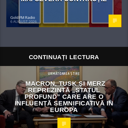
Gold FM Radio
6 AUGUST 2026
CONTINUAȚI LECTURA
URMĂTOAREA ȘTIRE
MACRON, TUSK ȘI MERZ
REPREZINTĂ „STATUL
PROFUND” CARE ARE O
INFLUENȚĂ SEMNIFICATIVĂ IN
EUROPA