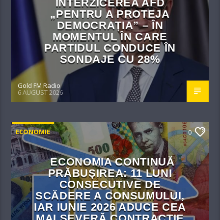
INTERZICEREA AFD
„PENTRU A PROTEJA
DEMOCRAȚIA” – ÎN
MOMENTUL ÎN CARE
PARTIDUL CONDUCE ÎN
SONDAJE CU 28%
Gold FM Radio
6 AUGUST 2026
ECONOMIE
0
ECONOMIA CONTINUĂ
PRĂBUȘIREA: 11 LUNI
CONSECUTIVE DE
SCĂDERE A CONSUMULUI,
IAR IUNIE 2026 ADUCE CEA
MAI SEVERĂ CONTRACȚIE