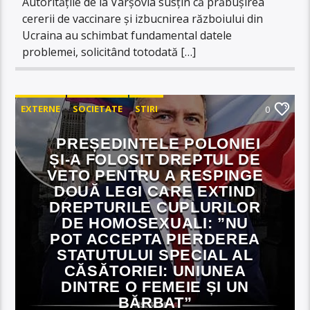
Autoritățile de la Varșovia susțin că prăbușirea
cererii de vaccinare și izbucnirea războiului din
Ucraina au schimbat fundamental datele
problemei, solicitând totodată […]
EXTERNE
SOCIETATE
STIRI
0
PREȘEDINTELE POLONIEI
ȘI-A FOLOSIT DREPTUL DE
VETO PENTRU A RESPINGE
DOUĂ LEGI CARE EXTIND
DREPTURILE CUPLURILOR
DE HOMOSEXUALI: ”NU
POT ACCEPTA PIERDEREA
STATUTULUI SPECIAL AL
CĂSĂTORIEI: UNIUNEA
DINTRE O FEMEIE ȘI UN
BĂRBAT”