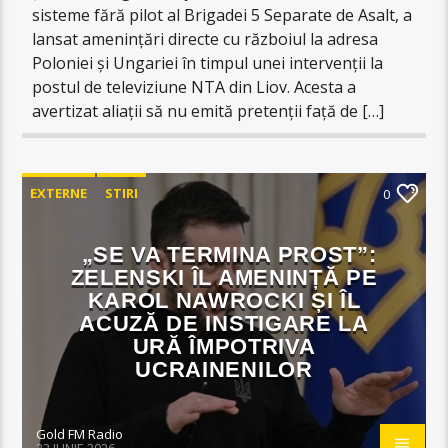
sisteme fără pilot al Brigadei 5 Separate de Asalt, a
lansat amenințări directe cu războiul la adresa
Poloniei și Ungariei în timpul unei intervenții la
postul de televiziune NTA din Liov. Acesta a
avertizat aliații să nu emită pretenții față de […]
EXTERNE
STIRI
0
„SE VA TERMINA PROST”:
ZELENSKI ÎL AMENINȚĂ PE
KAROL NAWROCKI ȘI ÎL
ACUZĂ DE INSTIGARE LA
URĂ ÎMPOTRIVA
UCRAINENILOR
Gold FM Radio
22 IUNIE 2026