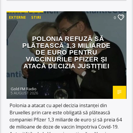
EXTERNE
STIRI
0
POLONIA REFUZĂ SĂ
PLĂTEASCĂ 1,3 MILIARDE
DE EURO PENTRU
VACCINURILE PFIZER ȘI
ATACĂ DECIZIA JUSTIȚIEI
Gold FM Radio
5 AUGUST 2026
Polonia a atacat cu apel decizia instanței din
Bruxelles prin care este obligată să plătească
companiei Pfizer 1,3 miliarde de euro și să preia 64
de milioane de doze de vaccin împotriva Covid-19.