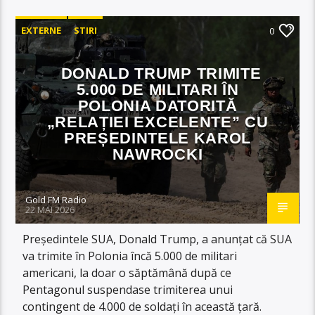
EXTERNE
STIRI
0
DONALD TRUMP TRIMITE
5.000 DE MILITARI ÎN
POLONIA DATORITĂ
„RELAȚIEI EXCELENTE” CU
PREȘEDINTELE KAROL
NAWROCKI
Gold FM Radio
22 MAI 2026
Președintele SUA, Donald Trump, a anunțat că SUA
va trimite în Polonia încă 5.000 de militari
americani, la doar o săptămână după ce
Pentagonul suspendase trimiterea unui
contingent de 4.000 de soldați în această țară.