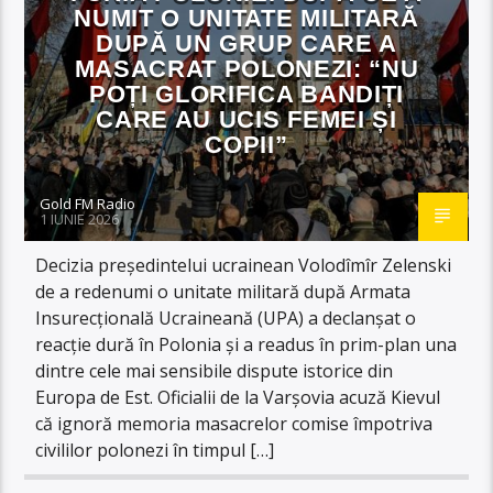
NUMIT O UNITATE MILITARĂ
DUPĂ UN GRUP CARE A
MASACRAT POLONEZI: “NU
POȚI GLORIFICA BANDIȚI
CARE AU UCIS FEMEI ȘI
COPII”
Gold FM Radio
1 IUNIE 2026
Decizia președintelui ucrainean Volodîmîr Zelenski
de a redenumi o unitate militară după Armata
Insurecțională Ucraineană (UPA) a declanșat o
reacție dură în Polonia și a readus în prim-plan una
dintre cele mai sensibile dispute istorice din
Europa de Est. Oficialii de la Varșovia acuză Kievul
că ignoră memoria masacrelor comise împotriva
civililor polonezi în timpul […]