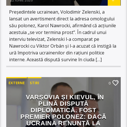
Președintele ucrainean, Volodimir Zelenski, a
lansat un avertisment direct la adresa omologului
său polonez, Karol Nawrocki, afirmând că acțiunile
acestuia „se vor termina prost”. În cadrul unui
interviu televizat, Zelenski l-a comparat pe
Nawrocki cu Viktor Orbán și l-a acuzat că instigă la
ură împotriva ucrainenilor din rațiuni politice
interne. Această dispută survine în ciuda […]
EXTERNE
STIRI
0
VARȘOVIA ȘI KIEVUL, ÎN
PLINĂ DISPUTĂ
DIPLOMATICĂ. FOST
PREMIER POLONEZ: DACĂ
UCRAINA RENUNȚĂ LA