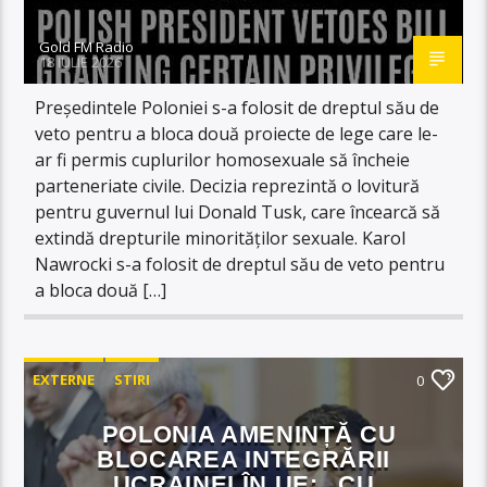
Gold FM Radio
18 IULIE 2026
Președintele Poloniei s-a folosit de dreptul său de
veto pentru a bloca două proiecte de lege care le-
ar fi permis cuplurilor homosexuale să încheie
parteneriate civile. Decizia reprezintă o lovitură
pentru guvernul lui Donald Tusk, care încearcă să
extindă drepturile minorităților sexuale. Karol
Nawrocki s-a folosit de dreptul său de veto pentru
a bloca două […]
EXTERNE
STIRI
0
POLONIA AMENINȚĂ CU
BLOCAREA INTEGRĂRII
UCRAINEI ÎN UE: „CU