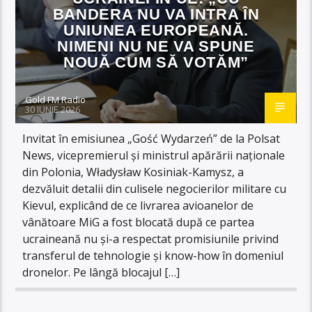
BANDERA NU VA INTRA ÎN
UNIUNEA EUROPEANĂ.
NIMENI NU NE VA SPUNE
NOUĂ CUM SĂ VOTĂM”
Gold FM Radio
30 IUNIE 2026
Invitat în emisiunea „Gość Wydarzeń” de la Polsat
News, vicepremierul și ministrul apărării naționale
din Polonia, Władysław Kosiniak-Kamysz, a
dezvăluit detalii din culisele negocierilor militare cu
Kievul, explicând de ce livrarea avioanelor de
vânătoare MiG a fost blocată după ce partea
ucraineană nu și-a respectat promisiunile privind
transferul de tehnologie și know-how în domeniul
dronelor. Pe lângă blocajul […]