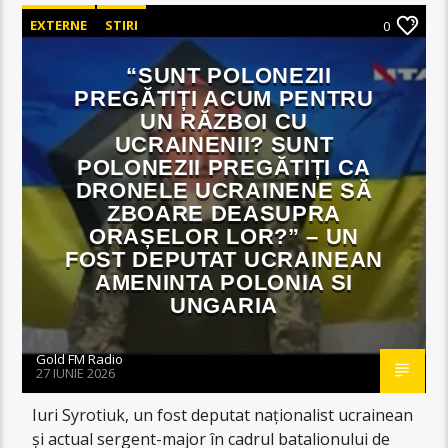
EXTERNE
STIRI
0
“SUNT POLONEZII
PREGĂTIȚI ACUM PENTRU
UN RĂZBOI CU
UCRAINENII? SUNT
POLONEZII PREGĂTIȚI CA
DRONELE UCRAINENE SĂ
ZBOARE DEASUPRA
ORAȘELOR LOR?” – UN
FOST DEPUTAT UCRAINEAN
AMENINTA POLONIA SI
UNGARIA
Gold FM Radio
27 IUNIE 2026
Iuri Syrotiuk, un fost deputat naționalist ucrainean
și actual sergent-major în cadrul batalionului de