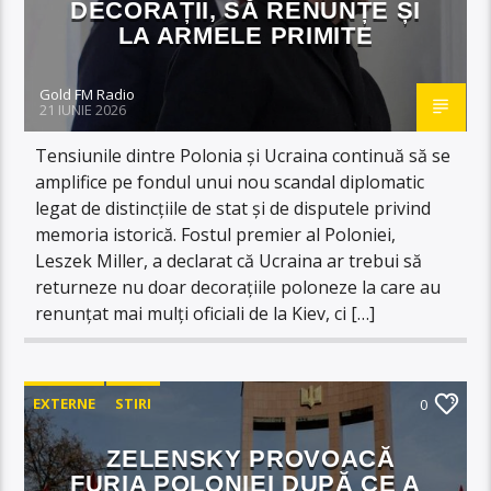
DECORAȚII, SĂ RENUNȚE ȘI
LA ARMELE PRIMITE
Gold FM Radio
21 IUNIE 2026
Tensiunile dintre Polonia și Ucraina continuă să se
amplifice pe fondul unui nou scandal diplomatic
legat de distincțiile de stat și de disputele privind
memoria istorică. Fostul premier al Poloniei,
Leszek Miller, a declarat că Ucraina ar trebui să
returneze nu doar decorațiile poloneze la care au
renunțat mai mulți oficiali de la Kiev, ci […]
EXTERNE
STIRI
0
ZELENSKY PROVOACĂ
FURIA POLONIEI DUPĂ CE A