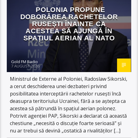
POLONIA PROPUNE
DOBORÂREA RACHETELOR
RUSEȘTI ÎNAINTE CA
ACESTEA SĂ AJUNGĂ ÎN
SPAȚIUL AERIAN AL NATO
Gold FM Radio
7 AUGUST 2026
Ministrul de Externe al Poloniei, Radoslaw Sikorski,
a cerut deschiderea unei dezbateri privind
posibilitatea interceptării rachetelor rusești încă
deasupra teritoriului Ucrainei, fără a se aștepta ca
acestea să pătrundă în spațiul aerian polonez.
Potrivit agenției PAP, Sikorski a declarat că această
chestiune „necesită o discuție foarte serioasă” și
nu ar trebui să devină „ostatică a rivalităților […]