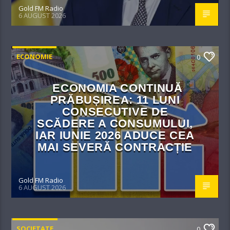
Gold FM Radio
6 AUGUST 2026
ECONOMIE
0
ECONOMIA CONTINUĂ
PRĂBUȘIREA: 11 LUNI
CONSECUTIVE DE
SCĂDERE A CONSUMULUI,
IAR IUNIE 2026 ADUCE CEA
MAI SEVERĂ CONTRACȚIE
Gold FM Radio
6 AUGUST 2026
SOCIETATE
0