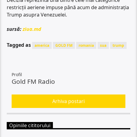
Decizia reprezintă una dintre cele mai categorice
restricții aeriene impuse până acum de administrația
Trump asupra Venezuelei.
sursă:
ziua.md
Tagged as
america
GOLD FM
romania
sua
trump
Profil
Gold FM Radio
Arhiva postari
Opiniile cititorului