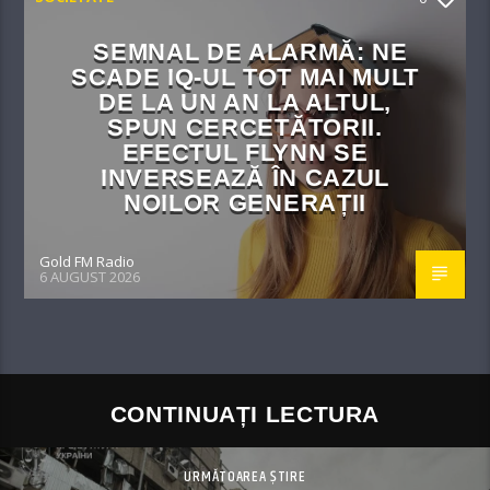
SEMNAL DE ALARMĂ: NE
SCADE IQ-UL TOT MAI MULT
DE LA UN AN LA ALTUL,
SPUN CERCETĂTORII.
EFECTUL FLYNN SE
INVERSEAZĂ ÎN CAZUL
NOILOR GENERAȚII
Gold FM Radio
6 AUGUST 2026
CONTINUAȚI LECTURA
URMĂTOAREA ȘTIRE