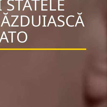
 STATELE
 GĂZDUIASCĂ
NATO