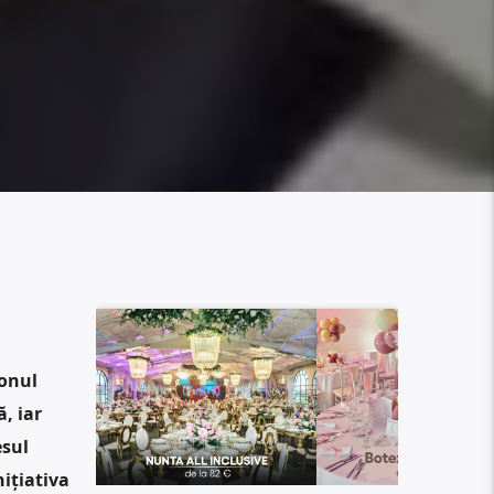
n
onul
, iar
esul
ițiativa