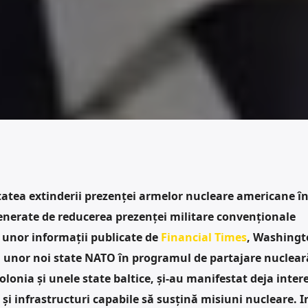
itatea extinderii prezenței armelor nucleare americane î
enerate de reducerea prezenței militare convenționale
 unor informații publicate de
Financial Times
, Washingt
a unor noi state NATO în programul de partajare nucleară
olonia și unele state baltice, și-au manifestat deja inter
i infrastructuri capabile să susțină misiuni nucleare. In