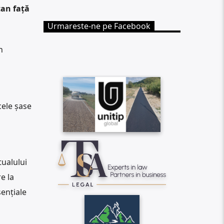
can față
Urmareste-ne pe Facebook
n
cele șase
tualului
e la
ențiale