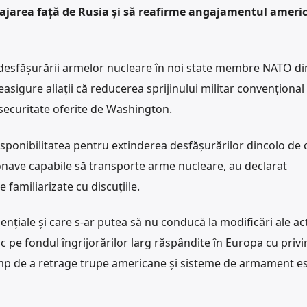
ajarea față de Rusia și să reafirme angajamentul ameri
a desfășurării armelor nucleare în noi state membre NATO di
asigure aliații că reducerea sprijinului militar convențional
 securitate oferite de Washington.
isponibilitatea pentru extinderea desfășurărilor dincolo de 
onave capabile să transporte arme nucleare, au declarat
 familiarizate cu discuțiile.
nțiale și care s-ar putea să nu conducă la modificări ale ac
c pe fondul îngrijorărilor larg răspândite în Europa cu privir
ump de a retrage trupe americane și sisteme de armament es