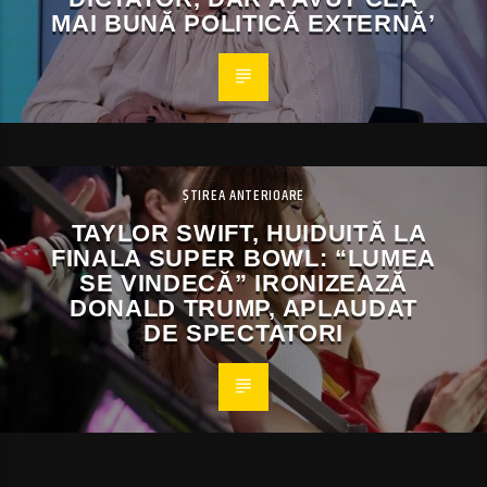
MAI BUNĂ POLITICĂ EXTERNĂ’
ȘTIREA ANTERIOARE
TAYLOR SWIFT, HUIDUITĂ LA
FINALA SUPER BOWL: “LUMEA
SE VINDECĂ” IRONIZEAZĂ
DONALD TRUMP, APLAUDAT
DE SPECTATORI