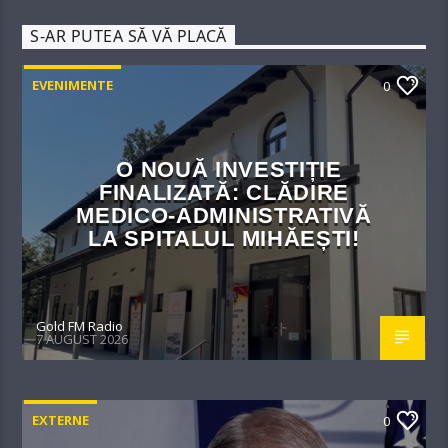
S-AR PUTEA SĂ VĂ PLACĂ
EVENIMENTE
0
O NOUĂ INVESTIȚIE
FINALIZATĂ: CLĂDIRE
MEDICO-ADMINISTRATIVĂ
LA SPITALUL MIHĂEȘTI!​
Gold FM Radio
7 AUGUST 2026
EXTERNE
0