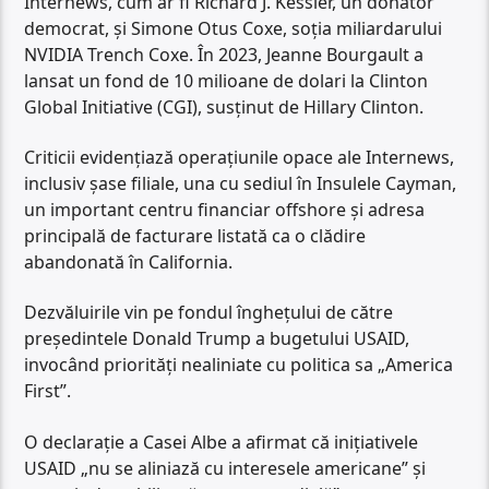
Internews, cum ar fi Richard J. Kessler, un donator
democrat, și Simone Otus Coxe, soția miliardarului
NVIDIA Trench Coxe. În 2023, Jeanne Bourgault a
lansat un fond de 10 milioane de dolari la Clinton
Global Initiative (CGI), susținut de Hillary Clinton.
Criticii evidențiază operațiunile opace ale Internews,
inclusiv șase filiale, una cu sediul în Insulele Cayman,
un important centru financiar offshore și adresa
principală de facturare listată ca o clădire
abandonată în California.
Dezvăluirile vin pe fondul înghețului de către
președintele Donald Trump a bugetului USAID,
invocând priorități nealiniate cu politica sa „America
First”.
O declarație a Casei Albe a afirmat că inițiativele
USAID „nu se aliniază cu interesele americane” și