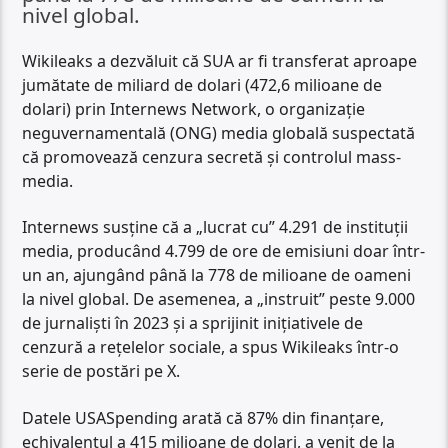
nivel global.
Wikileaks a dezvăluit că SUA ar fi transferat aproape
jumătate de miliard de dolari (472,6 milioane de
dolari) prin Internews Network, o organizație
neguvernamentală (ONG) media globală suspectată
că promovează cenzura secretă și controlul mass-
media.
Internews susține că a „lucrat cu” 4.291 de instituții
media, producând 4.799 de ore de emisiuni doar într-
un an, ajungând până la 778 de milioane de oameni
la nivel global. De asemenea, a „instruit” peste 9.000
de jurnalişti în 2023 şi a sprijinit iniţiativele de
cenzură a reţelelor sociale, a spus Wikileaks într-o
serie de postări pe X.
Datele USASpending arată că 87% din finanțare,
echivalentul a 415 milioane de dolari, a venit de la