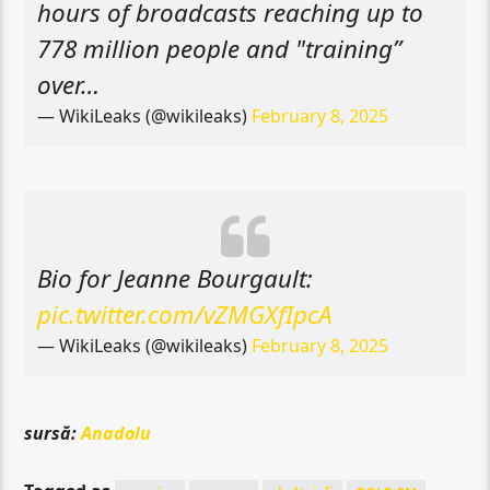
hours of broadcasts reaching up to
778 million people and "training”
over…
— WikiLeaks (@wikileaks)
February 8, 2025
Bio for Jeanne Bourgault:
pic.twitter.com/vZMGXfIpcA
— WikiLeaks (@wikileaks)
February 8, 2025
sursă:
Anadolu