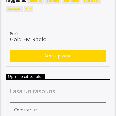
Tagged as
america
cenzura
cheltuieli
GOLD FM
romania
sua
Profil
Gold FM Radio
Arhiva postari
Opiniile cititorului
Lasa un raspuns