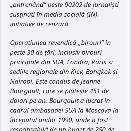
„antrenând” peste 90202 de jurnalişti
susținuți în media socială (IN).
inițiative de cenzură.
Operațiunea revendică „birouri” în
peste 30 de țări, inclusiv birouri
principale din SUA, Londra, Paris și
sediile regionale din Kiev, Bangkok și
Nairobi. Este condus de Jeanne
Bourgault, care se plătește 451 de
dolari pe an. Bourgault a lucrat în
cadrul ambasadei SUA la Moscova la
începutul anilor 1990, unde a fost
responsabilă de un buget de 250 de