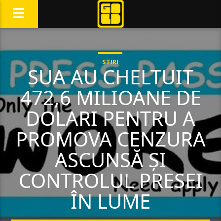
STIRI
SUA AU CHELTUIT
472,6 MILIOANE DE
DOLARI PENTRU A
PROMOVA CENZURA
ASCUNSĂ ŞI
CONTROLUL PRESEI
ÎN LUME