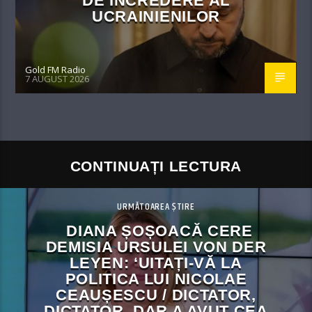
DE ÎNCREDERE AL
UCRAINIENILOR
Gold FM Radio
7 AUGUST 2026
CONTINUAȚI LECTURA
URMĂTOAREA ȘTIRE
DIANA ȘOȘOACĂ CERE
DEMISIA URSULEI VON DER
LEYEN: ‘UITAȚI-VĂ LA
POLITICA LUI NICOLAE
CEAUȘESCU / DICTATOR,
DICTATOR, DAR A AVUT CEA