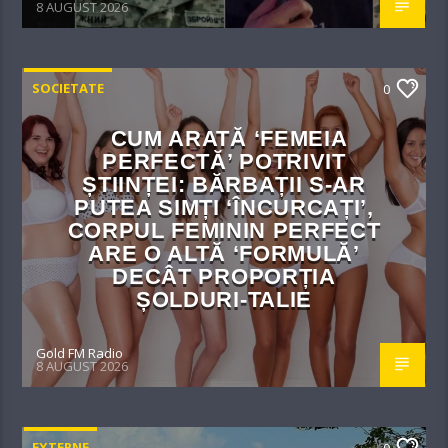
8 AUGUST 2026
SOCIETATE
0
CUM ARATĂ ‘FEMEIA
PERFECTĂ’ POTRIVIT
ȘTIINȚEI: BĂRBAȚII S-AR
PUTEA SIMȚI ‘ÎNCURCAȚI’,
CORPUL FEMININ PERFECT
ARE O ALTĂ ‘FORMULĂ’
DECÂT PROPORȚIA
ȘOLDURI-TALIE
Gold FM Radio
8 AUGUST 2026
EXTERNE
0