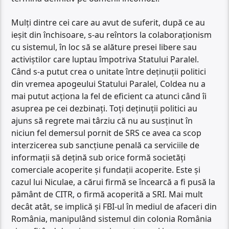
Mulți dintre cei care au avut de suferit, după ce au
ieșit din închisoare, s-au reîntors la colaboraționism
cu sistemul, în loc să se alăture presei libere sau
activiștilor care luptau împotriva Statului Paralel.
Când s-a putut crea o unitate între deținuții politici
din vremea apogeului Statului Paralel, Coldea nu a
mai putut acționa la fel de eficient ca atunci când îi
asuprea pe cei dezbinați. Toți deținuții politici au
ajuns să regrete mai târziu că nu au susținut în
niciun fel demersul pornit de SRS ce avea ca scop
interzicerea sub sancțiune penală ca serviciile de
informații să dețină sub orice formă societăți
comerciale acoperite și fundații acoperite. Este și
cazul lui Niculae, a cărui firmă se încearcă a fi pusă la
pământ de CITR, o firmă acoperită a SRI. Mai mult
decât atât, se implică și FBI-ul în mediul de afaceri din
România, manipulând sistemul din colonia România