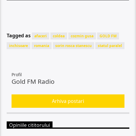
Tagged as
afaceri
coldea
cozmin gusa
GOLD FM
inchisoare
romania
sorin rosca stanescu
statul paralel
Profil
Gold FM Radio
Arhiva postari
Opiniile cititorului