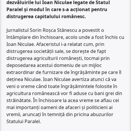
dezvăluirile lui Ioan Niculae legate de Statul
Paralel și modul în care s-a acționat pentru
distrugerea capitalului românesc.
Jurnalistul Sorin Roșca Stănescu a povestit o
întâmplare din închisoare, acolo unde a fost închis cu
Ioan Niculae. Afaceristul i-a relatat cum, prin
distrugerea societății sale, se dorește de fapt
distrugerea agriculturii românești, tocmai prin
deposedarea acestui domeniu de un mijloc
extraordinar de furnizare de îngrășăminte pe care îl
deținea Niculae. Ioan Niculae avertiza atunci că va
veni o vreme când toate îngrășămintele folosite în
agricultura românească vor fi aduse cu bani grei din
străinătate. În închisoare la acea vreme se aflau cei
mai importanți oameni de afaceri și politicieni ai
vremii, aruncați în temniță din pricina abuzurilor
Statului Paralel.