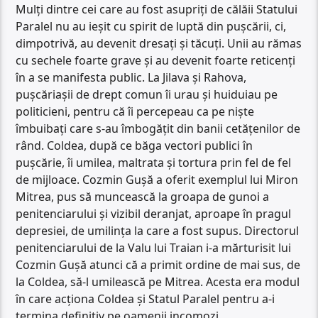
Mulți dintre cei care au fost asupriți de călăii Statului
Paralel nu au ieșit cu spirit de luptă din pușcării, ci,
dimpotrivă, au devenit dresați și tăcuți. Unii au rămas
cu sechele foarte grave și au devenit foarte reticenți
în a se manifesta public. La Jilava și Rahova,
pușcăriașii de drept comun îi urau și huiduiau pe
politicieni, pentru că îi percepeau ca pe niște
îmbuibați care s-au îmbogățit din banii cetățenilor de
rând. Coldea, după ce băga vectori publici în
pușcărie, îi umilea, maltrata și tortura prin fel de fel
de mijloace. Cozmin Gușă a oferit exemplul lui Miron
Mitrea, pus să muncească la groapa de gunoi a
penitenciarului și vizibil deranjat, aproape în pragul
depresiei, de umilința la care a fost supus. Directorul
penitenciarului de la Valu lui Traian i-a mărturisit lui
Cozmin Gușă atunci că a primit ordine de mai sus, de
la Coldea, să-l umilească pe Mitrea. Acesta era modul
în care acționa Coldea și Statul Paralel pentru a-i
termina definitiv pe oamenii incomozi.