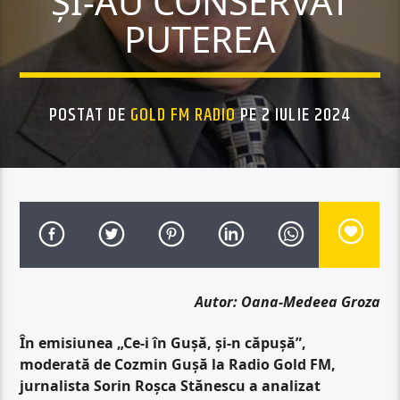
ȘI-AU CONSERVAT
PUTEREA
POSTAT DE
GOLD FM RADIO
PE 2 IULIE 2024
Autor: Oana-Medeea Groza
În emisiunea „Ce-i în Gușă, și-n căpușă”,
moderată de Cozmin Gușă la Radio Gold FM,
jurnalista Sorin Roșca Stănescu a analizat