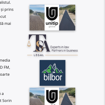
listul.
 și prins
ăcut
 dă mai
 media
LD FM,
foarte
ă a
t Sorin