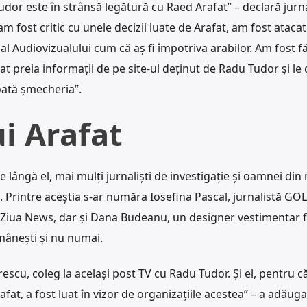
dor este în strânsă legătură cu Raed Arafat” – declară jurna
am fost critic cu unele decizii luate de Arafat, am fost atacat
l al Audiovizualului cum că aș fi împotriva arabilor. Am fost f
fat preia informații de pe site-ul deținut de Radu Tudor și le
toată șmecheria”.
ui Arafat
e lângă el, mai mulți jurnaliști de investigație și oamnei din
. Printre aceștia s-ar număra Iosefina Pascal, jurnalistă GO
Ziua News, dar și Dana Budeanu, un designer vestimentar 
românești și nu numai.
scu, coleg la același post TV cu Radu Tudor. Și el, pentru c
fat, a fost luat în vizor de organizațiile acestea” – a adăuga