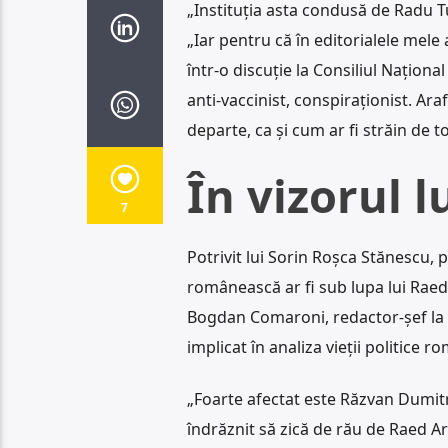
„Instituția asta condusă de Radu Tu
„Iar pentru că în editorialele mele 
într-o discuție la Consiliul Naționa
anti-vaccinist, conspiraționist. Ara
departe, ca și cum ar fi străin de 
În vizorul l
7
Potrivit lui Sorin Roșca Stănescu, p
românească ar fi sub lupa lui Raed
Bogdan Comaroni, redactor-șef la 
implicat în analiza vieții politice 
„Foarte afectat este Răzvan Dumitre
îndrăznit să zică de rău de Raed Ara