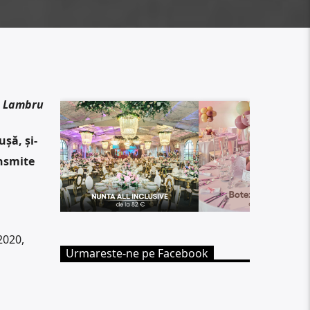
n Lambru
ușă, și-
ansmite
2020,
Urmareste-ne pe Facebook