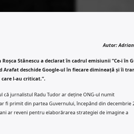
Autor: Adria
n Roșca Stănescu a declarat în cadrul emisiunii “Ce-i în G
 Arafat deschide Google-ul în fiecare dimineață și îi tr
care l-au criticat.”.
l că jurnalistul Radu Tudor ar deține ONG-ul numit
r fi primit din partea Guvernului, începând din decembrie 
bani ar reveni pentru elaborărarea strategiei de imagine a