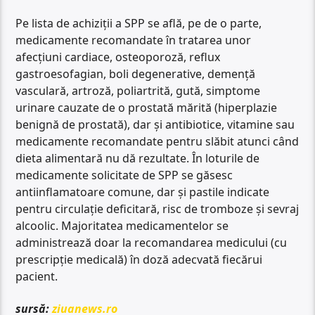
Pe lista de achiziții a SPP se află, pe de o parte,
medicamente recomandate în tratarea unor
afecțiuni cardiace, osteoporoză, reflux
gastroesofagian, boli degenerative, demență
vasculară, artroză, poliartrită, gută, simptome
urinare cauzate de o prostată mărită (hiperplazie
benignă de prostată), dar și antibiotice, vitamine sau
medicamente recomandate pentru slăbit atunci când
dieta alimentară nu dă rezultate. În loturile de
medicamente solicitate de SPP se găsesc
antiinflamatoare comune, dar și pastile indicate
pentru circulație deficitară, risc de tromboze și sevraj
alcoolic. Majoritatea medicamentelor se
administrează doar la recomandarea medicului (cu
prescripție medicală) în doză adecvată fiecărui
pacient.
sursă:
ziuanews.ro