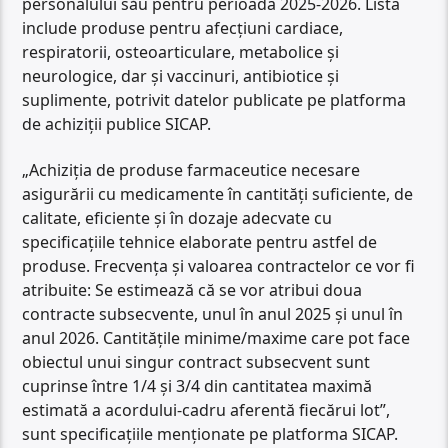
personalului său pentru perioada 2025-2026. Lista
include produse pentru afecțiuni cardiace,
respiratorii, osteoarticulare, metabolice și
neurologice, dar și vaccinuri, antibiotice și
suplimente, potrivit datelor publicate pe platforma
de achiziții publice SICAP.
„Achiziția de produse farmaceutice necesare
asigurării cu medicamente în cantități suficiente, de
calitate, eficiente și în dozaje adecvate cu
specificaţiile tehnice elaborate pentru astfel de
produse. Frecvența și valoarea contractelor ce vor fi
atribuite: Se estimează că se vor atribui doua
contracte subsecvente, unul în anul 2025 și unul în
anul 2026. Cantitățile minime/maxime care pot face
obiectul unui singur contract subsecvent sunt
cuprinse între 1/4 și 3/4 din cantitatea maximă
estimată a acordului-cadru aferentă fiecărui lot”,
sunt specificațiile menționate pe platforma SICAP.