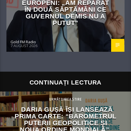
EUROPENI: „AM REPARAT
ÎN DOUĂ SĂPTĂMÂNI CE
GUVERNUL DEMIS NU A
PUTUT”
Gold FM Radio
7 AUGUST 2026
CONTINUAȚI LECTURA
URMĂTOAREA ȘTIRE
DARIA GUȘĂ ÎȘI LANSEAZĂ
PRIMA CARTE: “BAROMETRUL
PUTERII GEOPOLITICE ȘI
NOUA ORDINE MONDIALĂ”,