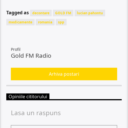
Tagged as
decontare
GOLD FM
lucian pahontu
medicamente
romania
spp
Profil
Gold FM Radio
Arhiva postari
Opiniile cititorului
Lasa un raspuns