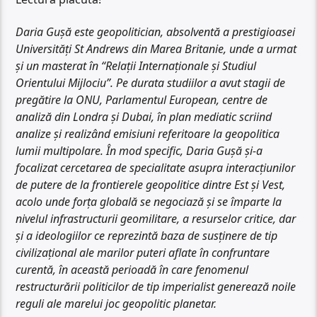
Daria Gușă este geopolitician, absolventă a prestigioasei
Universități St Andrews din Marea Britanie, unde a urmat
și un masterat în “Relații Internaționale și Studiul
Orientului Mijlociu”. Pe durata studiilor a avut stagii de
pregătire la ONU, Parlamentul European, centre de
analiză din Londra și Dubai, în plan mediatic scriind
analize și realizând emisiuni referitoare la geopolitica
lumii multipolare. În mod specific, Daria Gușă și-a
focalizat cercetarea de specialitate asupra interacțiunilor
de putere de la frontierele geopolitice dintre Est și Vest,
acolo unde forța globală se negociază și se împarte la
nivelul infrastructurii geomilitare, a resurselor critice, dar
și a ideologiilor ce reprezintă baza de susținere de tip
civilizațional ale marilor puteri aflate în confruntare
curentă, în această perioadă în care fenomenul
restructurării politicilor de tip imperialist generează noile
reguli ale marelui joc geopolitic planetar.