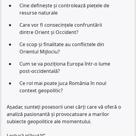
Cine definește și controlează piețele de
resurse naturale
Care vor fi consecințele confruntării
dintre Orient și Occident?
Ce scop și finalitate au conflictele din
Orientul Mijlociu?
Cum se va poziționa Europa într-o lume
post-occidentală?
Ce rol mai poate juca România în noul
context geopolitic?
Așadar, sunteți posesorii unei cărți care vă oferă o
analiză pasionantă și provocatoare a marilor
subiecte geopolitice ale momentului.
Lectură plăcută!”