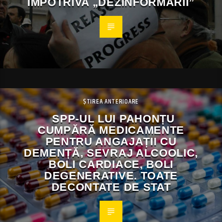
ÎMPOTRIVA „DEZINFORMĂRII”
ȘTIREA ANTERIOARE
SPP-UL LUI PAHONȚU
CUMPĂRĂ MEDICAMENTE
PENTRU ANGAJAȚII CU
DEMENȚĂ, SEVRAJ ALCOOLIC,
BOLI CARDIACE, BOLI
DEGENERATIVE. TOATE
DECONTATE DE STAT