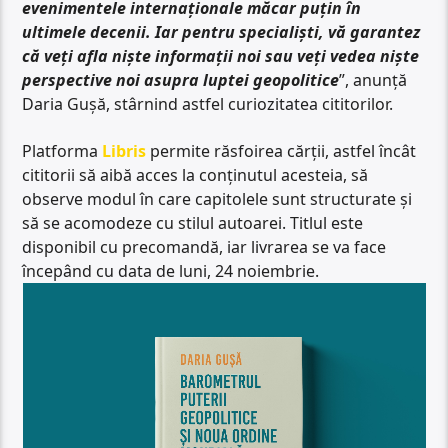
evenimentele internaționale măcar puțin în
ultimele decenii. Iar pentru specialiști, vă garantez
că veți afla niște informații noi sau veți vedea niște
perspective noi asupra luptei geopolitice
”, anunță
Daria Gușă, stârnind astfel curiozitatea cititorilor.
Platforma
Libris
permite răsfoirea cărții, astfel încât
cititorii să aibă acces la conținutul acesteia, să
observe modul în care capitolele sunt structurate și
să se acomodeze cu stilul autoarei. Titlul este
disponibil cu precomandă, iar livrarea se va face
începând cu data de luni, 24 noiembrie.