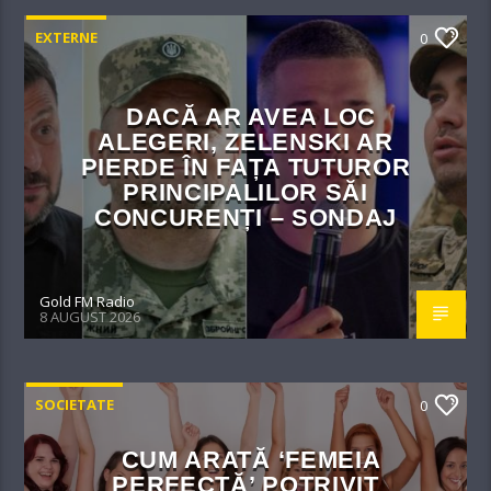
EXTERNE
0
DACĂ AR AVEA LOC
ALEGERI, ZELENSKI AR
PIERDE ÎN FAȚA TUTUROR
PRINCIPALILOR SĂI
CONCURENȚI – SONDAJ
Gold FM Radio
8 AUGUST 2026
SOCIETATE
0
CUM ARATĂ ‘FEMEIA
PERFECTĂ’ POTRIVIT