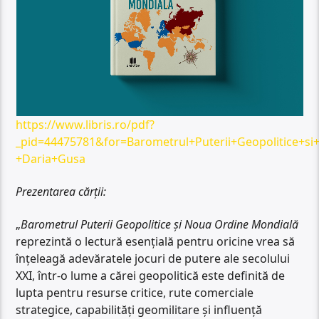
https://www.libris.ro/pdf?
_pid=44475781&for=Barometrul+Puterii+Geopolitice+s
+Daria+Gusa
Prezentarea cărții:
„
Barometrul Puterii Geopolitice și Noua Ordine Mondială
reprezintă o lectură esențială pentru oricine vrea să
înțeleagă adevăratele jocuri de putere ale secolului
XXI, într-o lume a cărei geopolitică este definită de
lupta pentru resurse critice, rute comerciale
strategice, capabilități geomilitare și influență