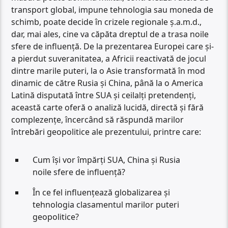
transport global, impune tehnologia sau moneda de
schimb, poate decide în crizele regionale ș.a.m.d.,
dar, mai ales, cine va căpăta dreptul de a trasa noile
sfere de influență. De la prezentarea Europei care și-
a pierdut suveranitatea, a Africii reactivată de jocul
dintre marile puteri, la o Asie transformată în mod
dinamic de către Rusia și China, până la o America
Latină disputată între SUA și ceilalți pretendenți,
această carte oferă o analiză lucidă, directă și fără
complezențe, încercând să răspundă marilor
întrebări geopolitice ale prezentului, printre care:
Cum își vor împărți SUA, China și Rusia
noile sfere de influență?
În ce fel influențează globalizarea și
tehnologia clasamentul marilor puteri
geopolitice?