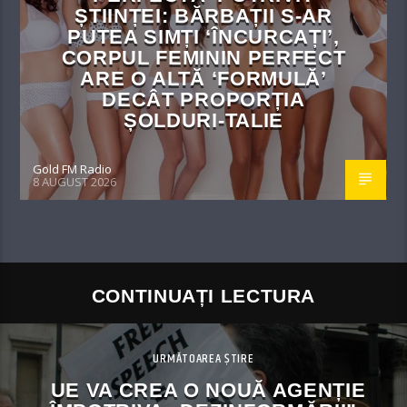
ȘTIINȚEI: BĂRBAȚII S-AR
PUTEA SIMȚI ‘ÎNCURCAȚI’,
CORPUL FEMININ PERFECT
ARE O ALTĂ ‘FORMULĂ’
DECÂT PROPORȚIA
ȘOLDURI-TALIE
Gold FM Radio
8 AUGUST 2026
CONTINUAȚI LECTURA
URMĂTOAREA ȘTIRE
UE VA CREA O NOUĂ AGENȚIE