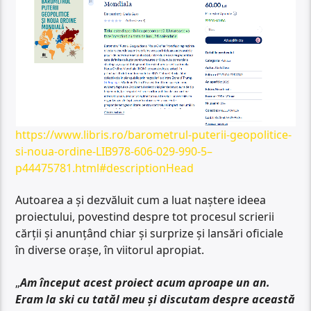
https://www.libris.ro/barometrul-puterii-geopolitice-
si-noua-ordine-LIB978-606-029-990-5–
p44475781.html#descriptionHead
Autoarea a și dezvăluit cum a luat naștere ideea
proiectului, povestind despre tot procesul scrierii
cărții și anunțând chiar și surprize și lansări oficiale
în diverse orașe, în viitorul apropiat.
„
Am început acest proiect acum aproape un an.
Eram la ski cu tatăl meu și discutam despre această