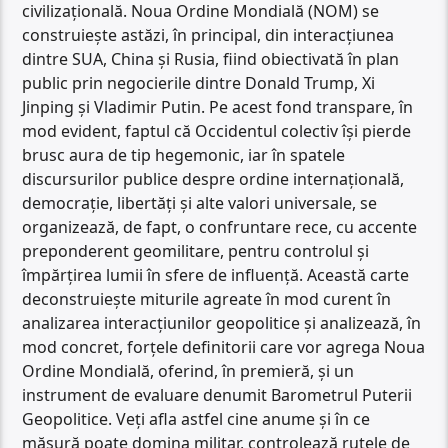
civilizațională. Noua Ordine Mondială (NOM) se
construiește astăzi, în principal, din interacțiunea
dintre SUA, China și Rusia, fiind obiectivată în plan
public prin negocierile dintre Donald Trump, Xi
Jinping și Vladimir Putin. Pe acest fond transpare, în
mod evident, faptul că Occidentul colectiv își pierde
brusc aura de tip hegemonic, iar în spatele
discursurilor publice despre ordine internațională,
democrație, libertăți și alte valori universale, se
organizează, de fapt, o confruntare rece, cu accente
preponderent geomilitare, pentru controlul și
împărțirea lumii în sfere de influență. Această carte
deconstruiește miturile agreate în mod curent în
analizarea interacțiunilor geopolitice și analizează, în
mod concret, forțele definitorii care vor agrega Noua
Ordine Mondială, oferind, în premieră, și un
instrument de evaluare denumit Barometrul Puterii
Geopolitice. Veți afla astfel cine anume și în ce
măsură poate domina militar, controlează rutele de