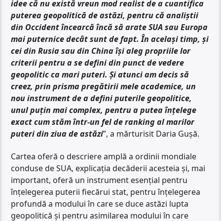
idee că nu există vreun mod realist de a cuantifica
puterea geopolitică de astăzi, pentru că analiștii
din Occident încearcă încă să arate SUA sau Europa
mai puternice decât sunt de fapt. În același timp, și
cei din Rusia sau din China își aleg propriile lor
criterii pentru a se defini din punct de vedere
geopolitic ca mari puteri. Și atunci am decis să
creez, prin prisma pregătirii mele academice, un
nou instrument de a defini puterile geopolitice,
unul puțin mai complex, pentru a putea înțelege
exact cum stăm într-un fel de ranking al marilor
puteri din ziua de astăzi
”, a mărturisit Daria Gușă.
Cartea oferă o descriere amplă a ordinii mondiale
conduse de SUA, explicația decăderii acesteia și, mai
important, oferă un instrument esențial pentru
înțelegerea puterii fiecărui stat, pentru înțelegerea
profundă a modului în care se duce astăzi lupta
geopolitică și pentru asimilarea modului în care