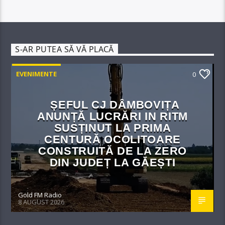
S-AR PUTEA SĂ VĂ PLACĂ
EVENIMENTE
0
ȘEFUL CJ DÂMBOVIȚA
ANUNȚĂ LUCRĂRI IN RITM
SUSȚINUT LA PRIMA
CENTURĂ OCOLITOARE
CONSTRUITĂ DE LA ZERO
DIN JUDEȚ LA GĂEȘTI
Gold FM Radio
8 AUGUST 2026