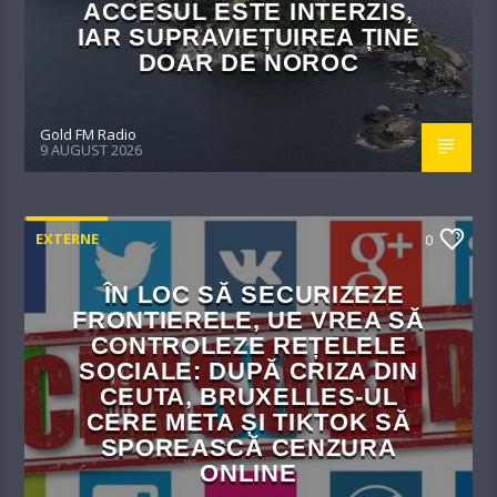
ACCESUL ESTE INTERZIS,
IAR SUPRAVIEȚUIREA ȚINE
DOAR DE NOROC
Gold FM Radio
9 AUGUST 2026
EXTERNE
0
ÎN LOC SĂ SECURIZEZE
FRONTIERELE, UE VREA SĂ
CONTROLEZE REȚELELE
SOCIALE: DUPĂ CRIZA DIN
CEUTA, BRUXELLES-UL
CERE META ȘI TIKTOK SĂ
SPOREASCĂ CENZURA
ONLINE