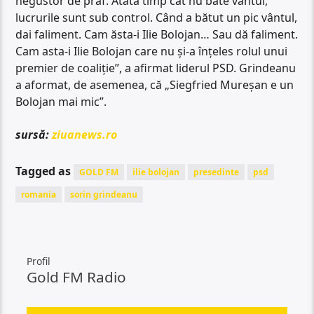
negustor de praf. Atâta timp cât nu bate vântul,
lucrurile sunt sub control. Când a bătut un pic vântul,
dai faliment. Cam ăsta-i Ilie Bolojan… Sau dă faliment.
Cam asta-i Ilie Bolojan care nu și-a înțeles rolul unui
premier de coaliție”, a afirmat liderul PSD. Grindeanu
a aformat, de asemenea, că „Siegfried Mureșan e un
Bolojan mai mic”.
sursă:
ziuanews.ro
Tagged as
GOLD FM
ilie bolojan
presedinte
psd
romania
sorin grindeanu
Profil
Gold FM Radio