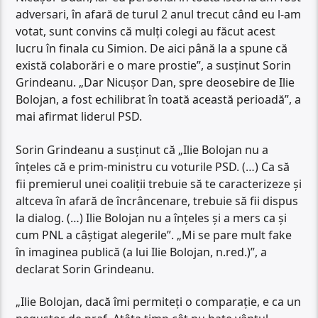
adversari, în afară de turul 2 anul trecut când eu l-am
votat, sunt convins că mulți colegi au făcut acest
lucru în finala cu Simion. De aici până la a spune că
există colaborări e o mare prostie”, a susținut Sorin
Grindeanu. „Dar Nicușor Dan, spre deosebire de Ilie
Bolojan, a fost echilibrat în toată această perioadă”, a
mai afirmat liderul PSD.
Sorin Grindeanu a susținut că „Ilie Bolojan nu a
înțeles că e prim-ministru cu voturile PSD. (…) Ca să
fii premierul unei coaliții trebuie să te caracterizeze și
altceva în afară de încrâncenare, trebuie să fii dispus
la dialog. (…) Ilie Bolojan nu a înțeles și a mers ca și
cum PNL a câștigat alegerile”. „Mi se pare mult fake
în imaginea publică (a lui Ilie Bolojan, n.red.)”, a
declarat Sorin Grindeanu.
„Ilie Bolojan, dacă îmi permiteți o comparație, e ca un