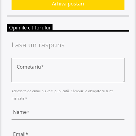
Arhiva postari
Opiniile cititorului
Lasa un raspuns
Adresa ta de email nu va fi publicată. Câmpurile obligatorii sunt
marcate *