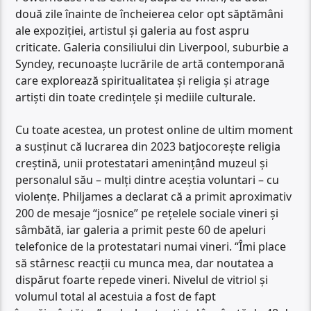
două zile înainte de încheierea celor opt săptămâni
ale expoziţiei, artistul şi galeria au fost aspru
criticate. Galeria consiliului din Liverpool, suburbie a
Syndey, recunoaşte lucrările de artă contemporană
care explorează spiritualitatea şi religia şi atrage
artişti din toate credinţele şi mediile culturale.
Cu toate acestea, un protest online de ultim moment
a susţinut că lucrarea din 2023 batjocoreşte religia
creştină, unii protestatari ameninţând muzeul şi
personalul său – mulţi dintre aceştia voluntari – cu
violenţe. Philjames a declarat că a primit aproximativ
200 de mesaje “josnice” pe reţelele sociale vineri şi
sâmbătă, iar galeria a primit peste 60 de apeluri
telefonice de la protestatari numai vineri. “Îmi place
să stârnesc reacţii cu munca mea, dar noutatea a
dispărut foarte repede vineri. Nivelul de vitriol şi
volumul total al acestuia a fost de fapt