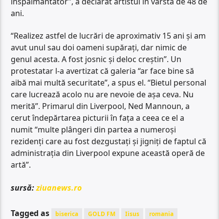
înspăimântător”, a declarat artistul în vârstă de 48 de
ani.
“Realizez astfel de lucrări de aproximativ 15 ani şi am
avut unul sau doi oameni supăraţi, dar nimic de
genul acesta. A fost josnic şi deloc creştin”. Un
protestatar l-a avertizat că galeria “ar face bine să
aibă mai multă securitate”, a spus el. “Bietul personal
care lucrează acolo nu are nevoie de aşa ceva. Nu
merită”. Primarul din Liverpool, Ned Mannoun, a
cerut îndepărtarea picturii în faţa a ceea ce el a
numit “multe plângeri din partea a numeroşi
rezidenţi care au fost dezgustaţi şi jigniţi de faptul că
administraţia din Liverpool expune această operă de
artă”.
sursă:
ziuanews.ro
Tagged as
biserica
GOLD FM
Iisus
romania