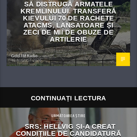
SĂ DISTRUGĂ ARMATELE
KREMLINULUI. TRANSFERĂ
KIEVULUI 70 DE RACHETE
ATACMS, LANSATOARE ȘI
ZECI DE MII DE OBUZE DE
ARTILERIE
Gold FM Radio
10 AUGUST 2026
CONTINUAȚI LECTURA
URMĂTOAREA ȘTIRE
SRS: HELLVIG ȘI-A CREAT
CONDIȚIILE DE CANDIDATURĂ