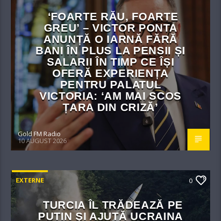
‘FOARTE RĂU, FOARTE
GREU’ – VICTOR PONTA
ANUNȚĂ O IARNĂ FĂRĂ
BANI ÎN PLUS LA PENSII ȘI
SALARII ÎN TIMP CE ÎȘI
OFERĂ EXPERIENȚA
PENTRU PALATUL
VICTORIA: ‘AM MAI SCOS
ȚARA DIN CRIZĂ’
Gold FM Radio
10 AUGUST 2026
EXTERNE
0
TURCIA ÎL TRĂDEAZĂ PE
PUTIN ȘI AJUTĂ UCRAINA