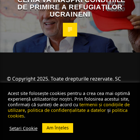
DE PRIMIRE A REFUGIAȚILOR
UCRAINENI
© Copyright 2025. Toate drepturile rezervate. SC
Angus Resources SRL
Acest site folosește cookies pentru a crea cea mai optimă
experiență utilizatorilor noștri. Prin folosirea acestui site,
confirmați că sunteți de acord cu
termenii și condițiile de
utilizare
,
politica de confidențialitate a datelor
și
politica
cookies
.
Am înțeles
Setari Cookie