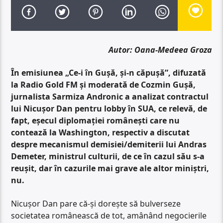
Autor: Oana-Medeea Groza
În emisiunea „Ce-i în Gușă, și-n căpușă”, difuzată
la Radio Gold FM și moderată de Cozmin Gușă,
jurnalista Sarmiza Andronic a analizat contractul
lui Nicușor Dan pentru lobby în SUA, ce relevă, de
fapt, eșecul diplomației românești care nu
contează la Washington, respectiv a discutat
despre mecanismul demisiei/demiterii lui Andras
Demeter, ministrul culturii, de ce în cazul său s-a
reușit, dar în cazurile mai grave ale altor miniștri,
nu.
Nicușor Dan pare că-și dorește să bulverseze
societatea românească de tot, amânând negocierile