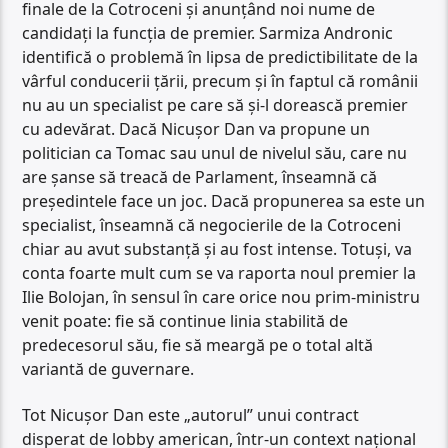
finale de la Cotroceni și anunțând noi nume de
candidați la funcția de premier. Sarmiza Andronic
identifică o problemă în lipsa de predictibilitate de la
vârful conducerii țării, precum și în faptul că românii
nu au un specialist pe care să și-l dorească premier
cu adevărat. Dacă Nicușor Dan va propune un
politician ca Tomac sau unul de nivelul său, care nu
are șanse să treacă de Parlament, înseamnă că
președintele face un joc. Dacă propunerea sa este un
specialist, înseamnă că negocierile de la Cotroceni
chiar au avut substanță și au fost intense. Totuși, va
conta foarte mult cum se va raporta noul premier la
Ilie Bolojan, în sensul în care orice nou prim-ministru
venit poate: fie să continue linia stabilită de
predecesorul său, fie să meargă pe o total altă
variantă de guvernare.
Tot Nicușor Dan este „autorul” unui contract
disperat de lobby american, într-un context național