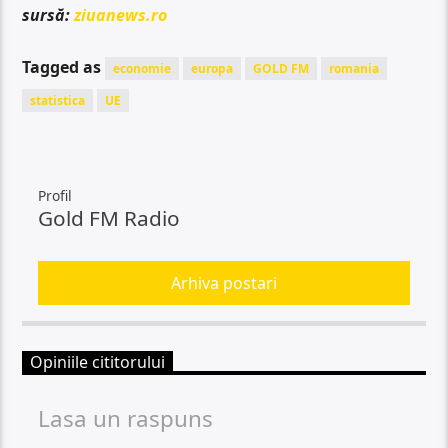
sursă:
ziuanews.ro
Tagged as
economie
europa
GOLD FM
romania
statistica
UE
Profil
Gold FM Radio
Arhiva postari
Opiniile cititorului
Lasa un raspuns