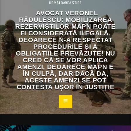
URMĂTOAREA ȘTIRE
AVOCAT VERONEL
RĂDULESCU: MOBILIZAREA
REZERVIȘTILOR MAPN POATE
FI CONSIDERATĂ ILEGALĂ,
DEOARECE N-A RESPECTAT
PROCEDURILE ȘI A
OBLIGAȚIILE PREVĂZUTE! NU
CRED CĂ SE VOR APLICA
AMENZI, DEOARECE MAPN E
ÎN CULPĂ, DAR DACĂ DA,
ACESTE AMENZI SE POT
CONTESTA UȘOR ÎN JUSTIȚIE