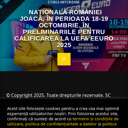
ȘTIREA ANTERIOARE
NAȚIONALA ROMÂNIEI
JOACĂ, ÎN PERIOADA 18-19
OCTOMBRIE, ÎN
PRELIMINARIILE PENTRU
CALIFICAREA LA UEFA EEURO
2025
© Copyright 2025. Toate drepturile rezervate. SC
Angus Resources SRL
Acest site folosește cookies pentru a crea cea mai optimă
experiență utilizatorilor noștri. Prin folosirea acestui site,
confirmați că sunteți de acord cu
termenii și condițiile de
utilizare
,
politica de confidențialitate a datelor
și
politica