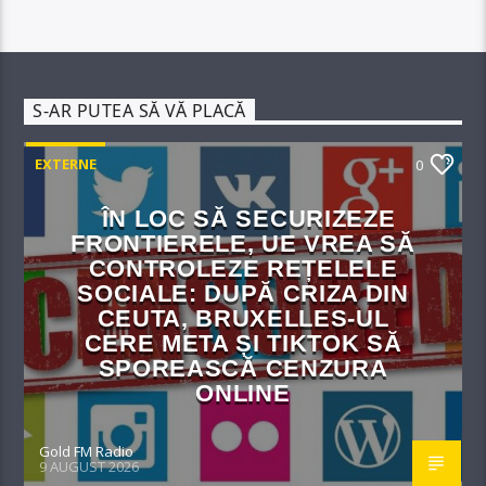
S-AR PUTEA SĂ VĂ PLACĂ
EXTERNE
0
ÎN LOC SĂ SECURIZEZE
FRONTIERELE, UE VREA SĂ
CONTROLEZE REȚELELE
SOCIALE: DUPĂ CRIZA DIN
CEUTA, BRUXELLES-UL
CERE META ȘI TIKTOK SĂ
SPOREASCĂ CENZURA
ONLINE
Gold FM Radio
9 AUGUST 2026