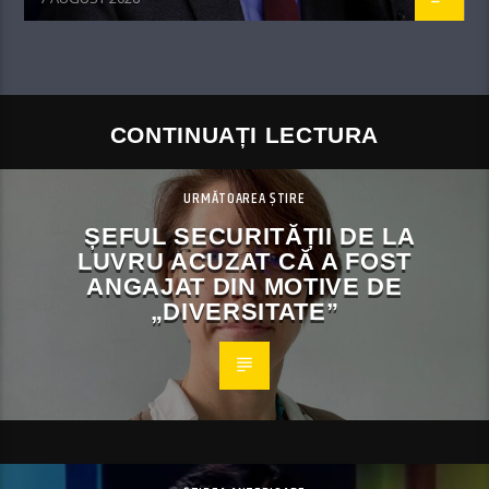
CONTINUAȚI LECTURA
URMĂTOAREA ȘTIRE
ȘEFUL SECURITĂȚII DE LA
LUVRU ACUZAT CĂ A FOST
ANGAJAT DIN MOTIVE DE
„DIVERSITATE”