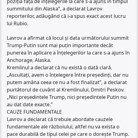
poziția față de înțelegerile la care s-a ajuns în timpul
summitului din Alaska”, a declarat Lavrov
reporterilor, adăugând că i-a spus exact acest lucru
lui Rubio.
Lavrov a afirmat că locul și data următorului summit
Trump-Putin sunt mai puțin importante decât
punerea în aplicare a înțelegerilor la care s-a ajuns în
Anchorage, Alaska.
Kremlinul a declarat că nu există o dată clară.
„Ascultați, avem o înțelegere între președinți, dar nu
putem amâna ceea ce nu a fost finalizat”, a declarat
purtătorul de cuvânt al Kremlinului, Dmitri Peskov.
„Nici președintele Trump, nici președintele Putin nu
au dat date exacte.”
CAUZE FUNDAMENTALE
Lavrov a declarat că trebuie abordate cauzele
fundamentale ale războiului, altfel nu va exista o
pace durabilă de tipul celei pe care o dorește Trump.