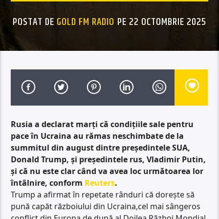
POSTAT DE
GOLD FM RADIO
PE 22 OCTOMBRIE 2025
Rusia a declarat marți că condițiile sale pentru
pace în Ucraina au rămas neschimbate de la
summitul din august dintre președintele SUA,
Donald Trump, și președintele rus, Vladimir Putin,
și că nu este clar când va avea loc următoarea lor
întâlnire, conform
Reuters
.
Trump a afirmat în repetate rânduri că dorește să
pună capăt războiului din Ucraina,cel mai sângeros
conflict din Europa de după al Doilea Război Mondial,