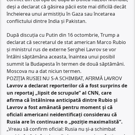
deși a declarat că găsirea păcii este mai dificilă decât
încheierea unui armistițiu în Gaza sau încetarea
conflictului dintre India și Pakistan.
După discuția cu Putin din 16 octombrie, Trump a
declarat că secretarul de stat american Marco Rubio
și ministrul rus de externe Serghei Lavrov se vor
întâlni săptămâna aceasta, înaintea unui posibil
summit la Budapesta în termen de două săptămâni.
Moscova nu a dat niciun termen.
POZIȚIA RUSIEI NU S-A SCHIMBAT, AFIRMĂ LAVROV
Lavrov a declarat reporterilor că a fost surprins de
un reportaj „lipsit de scrupule” al CNN, care
afirma că întâlnirea anticipată dintre Rubio și
Lavrov a fost amânată pentru moment și că
oficiali americani neidentificați considerau că
Rusia are în continuare o „poziție maximalistă”.
„Vreau să confirm oficial: Rusia nu și-a schimbat