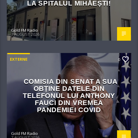
LA SPITALUL MIHĂEȘTI!​
Gold FM Radio
7 AUGUST 2026
EXTERNE
0
COMISIA DIN SENAT A SUA
OBȚINE DATELE DIN
TELEFONUL LUI ANTHONY
FAUCI DIN VREMEA
PANDEMIEI COVID
Gold FM Radio
7 AUGUST 2026