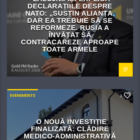
DECLARAȚIILE DESPRE
NATO: „SUSȚIN ALIANȚA,
DAR EA TREBUIE SĂ SE
REFORMEZE. RUSIA A
ÎNVĂȚAT SĂ
CONTRACAREZE APROAPE
TOATE ARMELE
Gold FM Radio
8 AUGUST 2026
EVENIMENTE
0
O NOUĂ INVESTIȚIE
FINALIZATĂ: CLĂDIRE
MEDICO-ADMINISTRATIVĂ