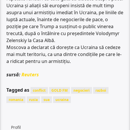
Ucraina și aliații săi europeni insistă de mult timp
asupra unui armistițiu imediat în Ucraina, pe liniile de
luptă actuale, înainte de negocierile de pace, o
poziție pe care Trump a susținut-o public vinerea
trecută, după o întâlnire cu președintele Volodymyr
Zelenskiy la Casa Albă.
Moscova a declarat că dorește ca Ucraina să cedeze
mai mult teritoriu, ca una dintre condițiile pe care le-
a ridicat pentru un armistițiu.
sursă:
Reuters
Tagged as
conflict
GOLD FM
negocieri
razboi
romania
rusia
sua
ucraina
Profil