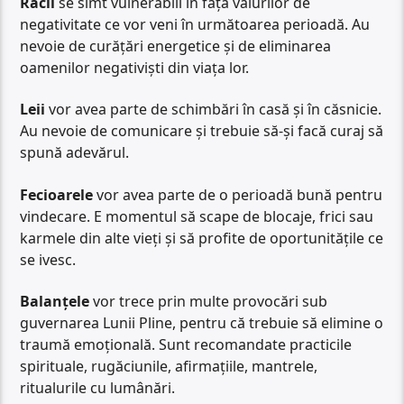
Racii
se simt vulnerabili în fața valurilor de
negativitate ce vor veni în următoarea perioadă. Au
nevoie de curățări energetice și de eliminarea
oamenilor negativiști din viața lor.
Leii
vor avea parte de schimbări în casă și în căsnicie.
Au nevoie de comunicare și trebuie să-și facă curaj să
spună adevărul.
Fecioarele
vor avea parte de o perioadă bună pentru
vindecare. E momentul să scape de blocaje, frici sau
karmele din alte vieți și să profite de oportunitățile ce
se ivesc.
Balanțele
vor trece prin multe provocări sub
guvernarea Lunii Pline, pentru că trebuie să elimine o
traumă emoțională. Sunt recomandate practicile
spirituale, rugăciunile, afirmațiile, mantrele,
ritualurile cu lumânări.