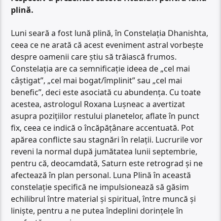
plină.
Luni seară a fost lună plină, în Constelația Dhanishta,
ceea ce ne arată că acest eveniment astral vorbește
despre oamenii care știu să trăiască frumos.
Constelația are ca semnificație ideea de „cel mai
câștigat”, „cel mai bogat/împlinit” sau „cel mai
benefic”, deci este asociată cu abundența. Cu toate
acestea, astrologul Roxana Lușneac a avertizat
asupra pozițiilor restului planetelor, aflate în punct
fix, ceea ce indică o încăpățânare accentuată. Pot
apărea conflicte sau stagnări în relații. Lucrurile vor
reveni la normal după jumătatea lunii septembrie,
pentru că, deocamdată, Saturn este retrograd și ne
afectează în plan personal. Luna Plină în această
constelație specifică ne impulsionează să găsim
echilibrul între material și spiritual, între muncă și
liniște, pentru a ne putea îndeplini dorințele în