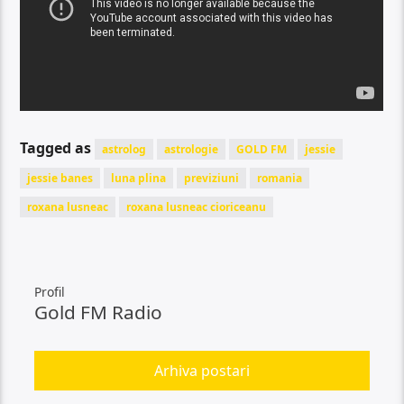
Tagged as
astrolog
astrologie
GOLD FM
jessie
jessie banes
luna plina
previziuni
romania
roxana lusneac
roxana lusneac cioriceanu
Profil
Gold FM Radio
Arhiva postari