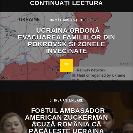
CONTINUAȚI LECTURA
URMĂTOAREA ȘTIRE
UCRAINA ORDONĂ
EVACUAREA FAMILIILOR DIN
POKROVSK ȘI ZONELE
ÎNVECINATE
ȘTIREA ANTERIOARE
FOSTUL AMBASADOR
AMERICAN ZUCKERMAN
ACUZĂ ROMÂNIA CĂ
PĂCĂLEȘTE UCRAINA