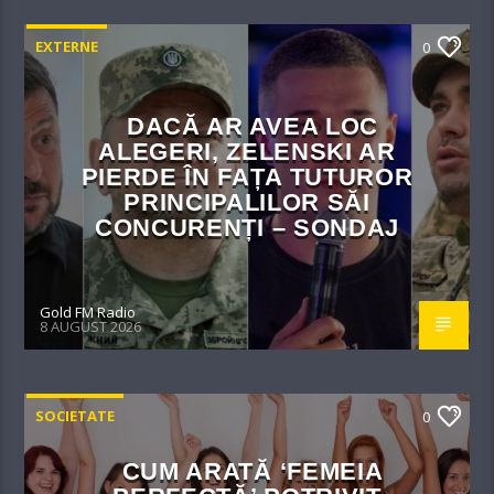
EXTERNE
0
DACĂ AR AVEA LOC
ALEGERI, ZELENSKI AR
PIERDE ÎN FAȚA TUTUROR
PRINCIPALILOR SĂI
CONCURENȚI – SONDAJ
Gold FM Radio
8 AUGUST 2026
SOCIETATE
0
CUM ARATĂ ‘FEMEIA