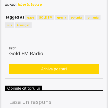
sursă:
libertatea.ro
Tagged as
gaze
GOLD FM
grecia
polonia
romania
sua
transgaz
Profil
Gold FM Radio
Arhiva postari
Opiniile cititorului
Lasa un raspuns