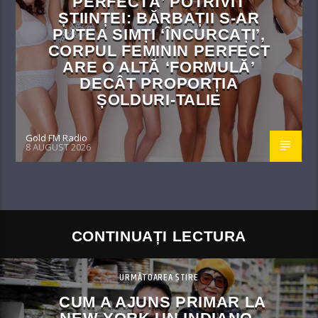
PERFECTĂ’ POTRIVIT
ȘTIINȚEI: BĂRBAȚII S-AR
PUTEA SIMȚI ‘ÎNCURCAȚI’,
CORPUL FEMININ PERFECT
ARE O ALTĂ ‘FORMULĂ’
DECÂT PROPORȚIA
ȘOLDURI-TALIE
Gold FM Radio
8 AUGUST 2026
CONTINUAȚI LECTURA
URMĂTOAREA ȘTIRE
CUM A AJUNS PRIMAR LA