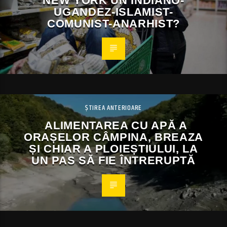
NEW YORK UN INDIANO-
UGANDEZ-ISLAMIST-
COMUNIST-ANARHIST?
ȘTIREA ANTERIOARE
ALIMENTAREA CU APĂ A
ORAȘELOR CÂMPINA, BREAZA
ȘI CHIAR A PLOIEȘTIULUI, LA
UN PAS SĂ FIE ÎNTRERUPTĂ