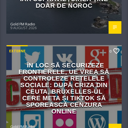
DOAR DE NOROC
Gold FM Radio
9 AUGUST 2026
EXTERNE
0
ÎN LOC SĂ SECURIZEZE
FRONTIERELE, UE VREA SĂ
CONTROLEZE REȚELELE
SOCIALE: DUPĂ CRIZA DIN
CEUTA, BRUXELLES-UL
CERE META ȘI TIKTOK SĂ
SPOREASCĂ CENZURA
ONLINE
Gold FM Radio