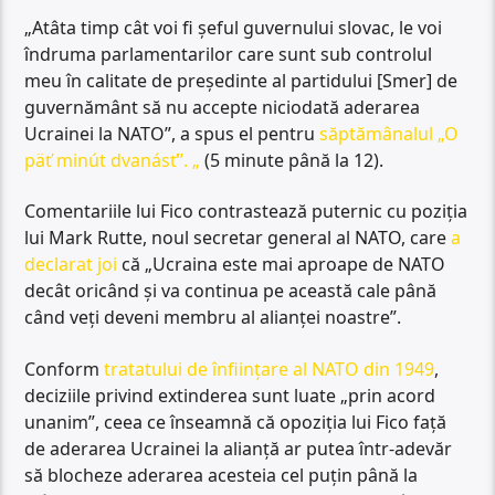
„Atâta timp cât voi fi șeful guvernului slovac, le voi
îndruma parlamentarilor care sunt sub controlul
meu în calitate de președinte al partidului [Smer] de
guvernământ să nu accepte niciodată aderarea
Ucrainei la NATO”, a spus el pentru
săptămânalul „O
päť minút dvanásť”. „
(5 minute până la 12).
Comentariile lui Fico contrastează puternic cu poziția
lui Mark Rutte, noul secretar general al NATO, care
a
declarat joi
că „Ucraina este mai aproape de NATO
decât oricând și va continua pe această cale până
când veți deveni membru al alianței noastre”.
Conform
tratatului de înființare al NATO din 1949
,
deciziile privind extinderea sunt luate „prin acord
unanim”, ceea ce înseamnă că opoziția lui Fico față
de aderarea Ucrainei la alianță ar putea într-adevăr
să blocheze aderarea acesteia cel puțin până la