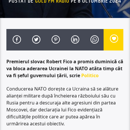
POSTAT DE
GOLD FM RADIO
PE 8 OCTOMBRIE 2024
Premierul slovac Robert Fico a promis duminică că
va bloca aderarea Ucrainei la NATO atâta timp cât
va fi șeful guvernului țării, scrie
Politico
Conducerea NATO dorește ca Ucraina să se alăture
alianței militare după încheierea războiului său cu
Rusia pentru a descuraja alte agresiuni din partea
Moscovei, dar declarația lui Fico evidențiază
dificultățile politice care ar putea apărea în
urmărirea acestui obiectiv.