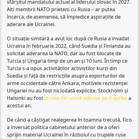
sfârșitul mandatului actual al liderului slovac în 2027.
Alti membrii NATO prieteni cu Rusia – ar putea
încerca, de asemenea, să împiedice aspirațiile de
aderare ale Ucrainei.
O situație similară a avut loc după ce Rusia a invadat
Ucraina în februarie 2022, când Suedia și Finlanda au
solicitat aderarea la NATO, dar au fost blocate de
Turcia și Ungaria timp de un an și 10 luni. În timp ce
Turcia s-a opus activităților activiștilor kurzi din
Suedia și față de restricțiile asupra exporturilor de
arme occidentale către Ankara, motivele rezistenței
Ungariei nu au fost niciodată explicite. Stockholm și
Helsinki au fost
în cele din urmă admise pe 4 aprilie
a
acestui an.
De când a câștigat realegerea în toamna trecută, Fico
a inversat politica cabinetului anterior de a oferi
sprijin material Ucrainei în războiul cu trupele ruse