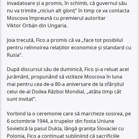
invadatoare și a promis, în schimb, că guvernul său
nu va trimite „niciun alt glonț” în timp ce va contacta
Moscova împreună cu premierul autoritar
Viktor Orbán din Ungaria.
Joia trecută, Fico a promis că va „face tot posibilul
pentru reînnoirea relațiilor economice și standard cu
Rusia”.
După discursul său de duminică, Fico și-a reluat acel
jurământ, propunând să viziteze Moscova în luna
mai pentru cea de-a 80-a aniversare de la sfârșitul
celui de-al Doilea Război Mondial, „atâta timp cât
sunt invitat”.
Vorbind la o ceremonie care să marcheze sosirea, pe
6 octombrie 1944, a trupelor din fosta Uniune
Sovietică la pasul Dukla, lângă granița Slovaciei cu
Polonia, Fico a continuat subliniind că sacrificiile