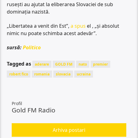
rusești au ajutat la eliberarea Slovaciei de sub
dominația nazistă.
„Libertatea a venit din Est”,
a spus
el , „și absolut
nimic nu poate schimba acest adevăr”.
sursă:
Politico
Tagged as
aderare
GOLD FM
nato
premier
robert fico
romania
slovacia
ucraina
Profil
Gold FM Radio
Arhiva postari