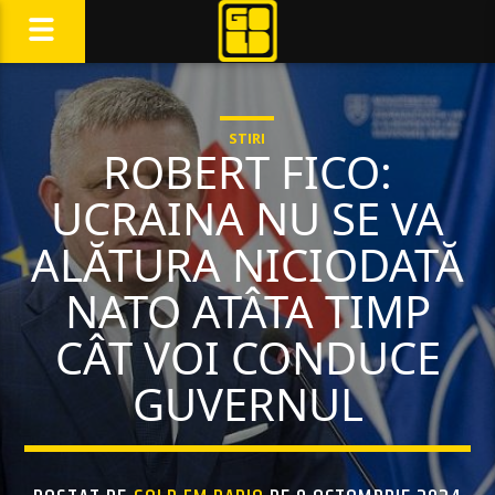
STIRI
ROBERT FICO:
UCRAINA NU SE VA
ALĂTURA NICIODATĂ
NATO ATÂTA TIMP
CÂT VOI CONDUCE
GUVERNUL