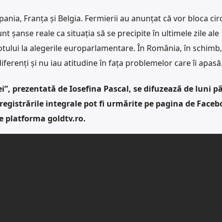
ania, Franța și Belgia. Fermierii au anunțat că vor bloca circ
nt șanse reale ca situația să se precipite în ultimele zile ale
otului la alegerile europarlamentare. În România, în schimb,
ndiferenți și nu iau atitudine în fața problemelor care îi apasă
”, prezentată de Iosefina Pascal, se difuzează de luni pâ
nregistrările integrale pot fi urmărite pe pagina de Faceb
e platforma goldtv.ro.