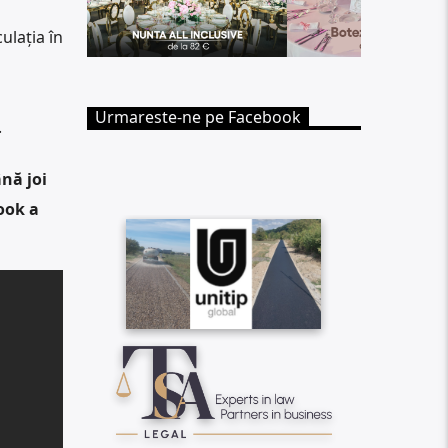
ulația în
Urmareste-ne pe Facebook
.
nă joi
ook a