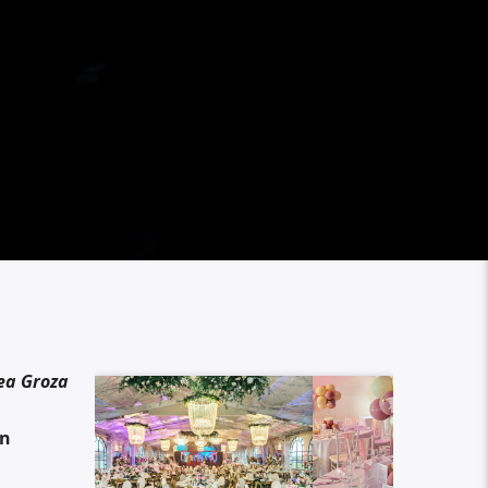
ea Groza
în