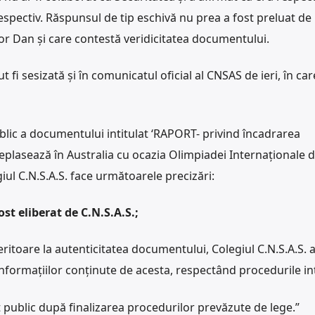
espectiv. Răspunsul de tip eschivă nu prea a fost preluat de
șor Dan și care contestă veridicitatea documentului.
 fi sesizată și în comunicatul oficial al CNSAS de ieri, în car
public a documentului intitulat ‘RAPORT- privind încadrarea
deplasează în Australia cu ocazia Olimpiadei Internaționale 
iul C.N.S.A.S. face următoarele precizări:
t eliberat de C.N.S.A.S.;
eritoare la autenticitatea documentului, Colegiul C.N.S.A.S. 
 informațiilor conținute de acesta, respectând procedurile in
cut public după finalizarea procedurilor prevăzute de lege.”