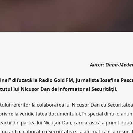
Autor: Oana-Mede
nei” difuzată la Radio Gold FM, jurnalista Iosefina Pasca
atutul lui Nicușor Dan de informator al Securității.
lui referitor la colaborarea lui Nicușor Dan cu Securitatea
privire la veridicitatea documentului, în special dintr-o anum
eacții din partea lui Nicușor Dan, care a zis că a primit două 
u ar fi colaborat cu Securitatea și a afirmat că el a respec