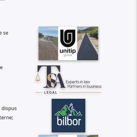
e se
de
a dispus
terne;