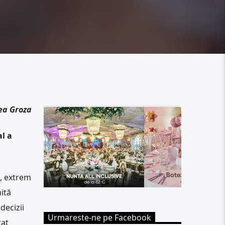
ea Groza
l a
, extrem
ită
decizii
Urmareste-ne pe Facebook
tat