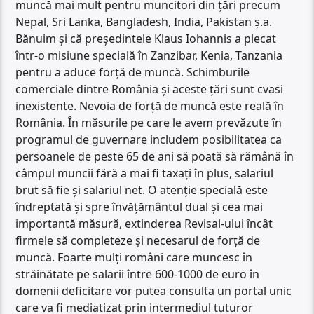
muncă mai mult pentru muncitori din țări precum
Nepal, Sri Lanka, Bangladesh, India, Pakistan ș.a.
Bănuim și că președintele Klaus Iohannis a plecat
într-o misiune specială în Zanzibar, Kenia, Tanzania
pentru a aduce forță de muncă. Schimburile
comerciale dintre România și aceste țări sunt cvasi
inexistente. Nevoia de forță de muncă este reală în
România. În măsurile pe care le avem prevăzute în
programul de guvernare includem posibilitatea ca
persoanele de peste 65 de ani să poată să rămână în
câmpul muncii fără a mai fi taxați în plus, salariul
brut să fie și salariul net. O atenție specială este
îndreptată și spre învățământul dual și cea mai
importantă măsură, extinderea Revisal-ului încât
firmele să completeze și necesarul de forță de
muncă. Foarte mulți români care muncesc în
străinătate pe salarii între 600-1000 de euro în
domenii deficitare vor putea consulta un portal unic
care va fi mediatizat prin intermediul tuturor