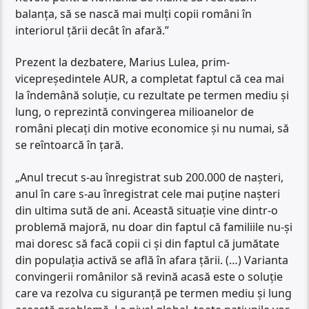
balanța, să se nască mai mulți copii români în
interiorul țării decât în afară.”
Prezent la dezbatere, Marius Lulea, prim-
vicepreședintele AUR, a completat faptul că cea mai
la îndemână soluție, cu rezultate pe termen mediu și
lung, o reprezintă convingerea milioanelor de
români plecați din motive economice și nu numai, să
se reîntoarcă în țară.
„Anul trecut s-au înregistrat sub 200.000 de nașteri,
anul în care s-au înregistrat cele mai puține nașteri
din ultima sută de ani. Această situație vine dintr-o
problemă majoră, nu doar din faptul că familiile nu-și
mai doresc să facă copii ci și din faptul că jumătate
din populația activă se află în afara țării. (…) Varianta
convingerii românilor să revină acasă este o soluție
care va rezolva cu siguranță pe termen mediu și lung