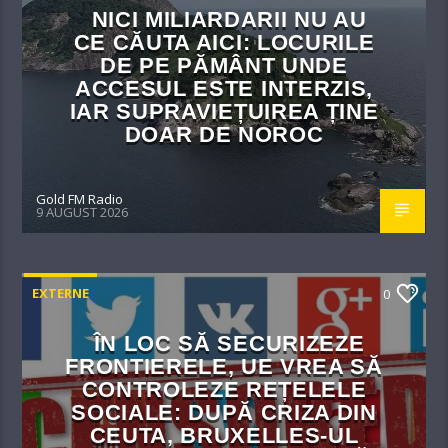
NICI MILIARDARII NU AU
CE CĂUTA AICI: LOCURILE
DE PE PĂMÂNT UNDE
ACCESUL ESTE INTERZIS,
IAR SUPRAVIEȚUIREA ȚINE
DOAR DE NOROC
Gold FM Radio
9 AUGUST 2026
EXTERNE
0
ÎN LOC SĂ SECURIZEZE
FRONTIERELE, UE VREA SĂ
CONTROLEZE REȚELELE
SOCIALE: DUPĂ CRIZA DIN
CEUTA, BRUXELLES-UL