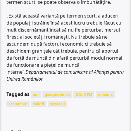
termen scurt, se poate observa o îmbunătățire.
„Există această variantă pe termen scurt, a aducerii
de populații străine însă acest lucru trebuie făcut cu
mult discernământ încât să nu fie perturbat mersul
firesc al societății românești. Nu trebuie să ne
ascundem după factorul economic ci trebuie să
deschidem granițele cât trebuie, pentru că aportul
de forță de muncă din afară perturbă modul normal
de funcționare a pieței de muncă
interne”.
Departamentul de comunicare al Alianței pentru
Unirea Românilor
Tagged as
aur
george simion
GOLD FM
romania
schimbare
solutii
strategii