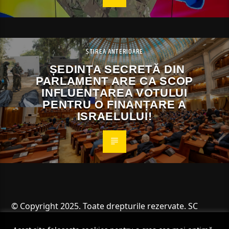
ȘTIREA ANTERIOARE
ȘEDINȚA SECRETĂ DIN
PARLAMENT ARE CA SCOP
INFLUENȚAREA VOTULUI
PENTRU O FINANȚARE A
ISRAELULUI!
© Copyright 2025. Toate drepturile rezervate. SC
Angus Resources SRL