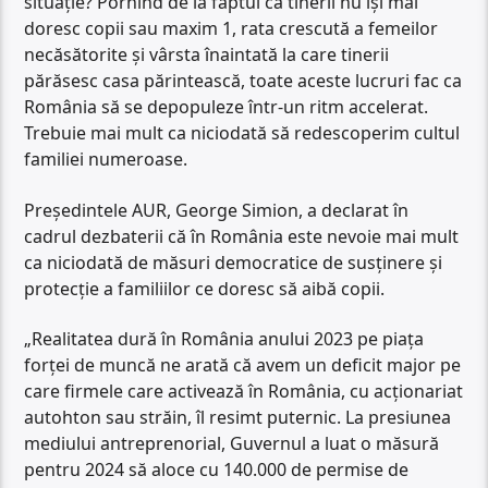
situație? Pornind de la faptul că tinerii nu își mai
doresc copii sau maxim 1, rata crescută a femeilor
necăsătorite și vârsta înaintată la care tinerii
părăsesc casa părintească, toate aceste lucruri fac ca
România să se depopuleze într-un ritm accelerat.
Trebuie mai mult ca niciodată să redescoperim cultul
familiei numeroase.
Președintele AUR, George Simion, a declarat în
cadrul dezbaterii că în România este nevoie mai mult
ca niciodată de măsuri democratice de susținere și
protecție a familiilor ce doresc să aibă copii.
„Realitatea dură în România anului 2023 pe piața
forței de muncă ne arată că avem un deficit major pe
care firmele care activează în România, cu acționariat
autohton sau străin, îl resimt puternic. La presiunea
mediului antreprenorial, Guvernul a luat o măsură
pentru 2024 să aloce cu 140.000 de permise de