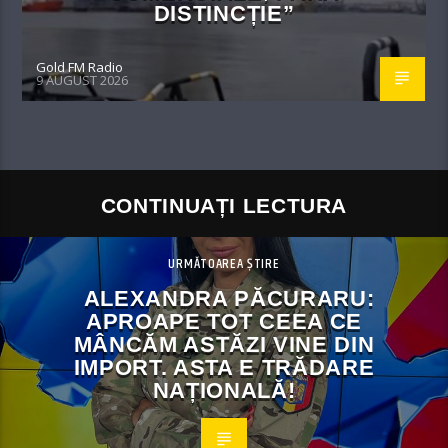
DISTINCȚIE”
Gold FM Radio
9 AUGUST 2026
CONTINUAȚI LECTURA
URMĂTOAREA ȘTIRE
ALEXANDRA PĂCURARU:
APROAPE TOT CEEA CE
MÂNCĂM ASTĂZI VINE DIN
IMPORT. ASTA E TRĂDARE
NAȚIONALĂ!