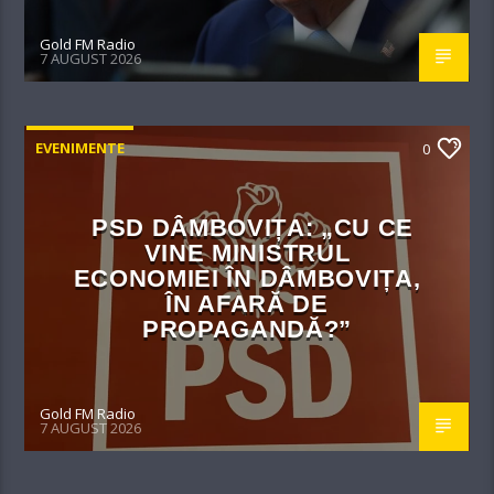
Gold FM Radio
7 AUGUST 2026
EVENIMENTE
0
PSD DÂMBOVIȚA: „CU CE
VINE MINISTRUL
ECONOMIEI ÎN DÂMBOVIȚA,
ÎN AFARĂ DE
PROPAGANDĂ?”
Gold FM Radio
7 AUGUST 2026