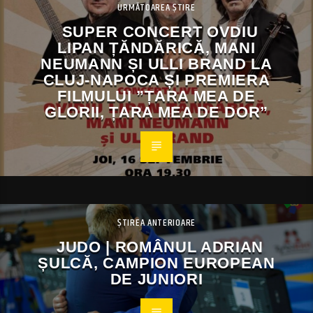
URMĂTOAREA ȘTIRE
SUPER CONCERT OVDIU
LIPAN ȚĂNDĂRICĂ, MANI
NEUMANN ȘI ULLI BRAND LA
CLUJ-NAPOCA ȘI PREMIERA
FILMULUI ”ȚARA MEA DE
GLORII, ȚARA MEA DE DOR”
ȘTIREA ANTERIOARE
JUDO | ROMÂNUL ADRIAN
ȘULCĂ, CAMPION EUROPEAN
DE JUNIORI