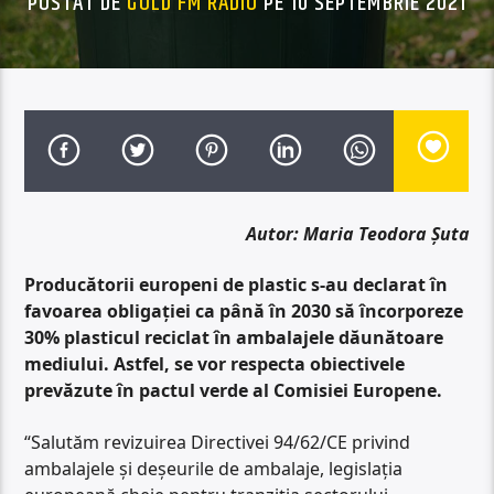
POSTAT DE
GOLD FM RADIO
PE 10 SEPTEMBRIE 2021
Autor: Maria Teodora Șuta
Producătorii europeni de plastic s-au declarat în
favoarea obligației ca până în 2030 să încorporeze
30% plasticul reciclat în ambalajele dăunătoare
mediului. Astfel, se vor respecta obiectivele
prevăzute în pactul verde al Comisiei Europene.
“Salutăm revizuirea Directivei 94/62/CE privind
ambalajele și deșeurile de ambalaje, legislația