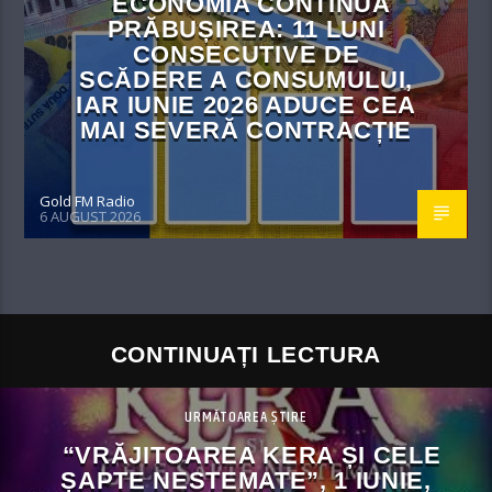
ECONOMIA CONTINUĂ
PRĂBUȘIREA: 11 LUNI
CONSECUTIVE DE
SCĂDERE A CONSUMULUI,
IAR IUNIE 2026 ADUCE CEA
MAI SEVERĂ CONTRACȚIE
Gold FM Radio
6 AUGUST 2026
CONTINUAȚI LECTURA
URMĂTOAREA ȘTIRE
“VRĂJITOAREA KERA ȘI CELE
ȘAPTE NESTEMATE”, 1 IUNIE,