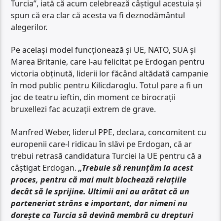
Turcia”, iată că acum celebrează câștigul acestuia și
spun că era clar că acesta va fi deznodământul
alegerilor.
Pe același model funcționează și UE, NATO, SUA și
Marea Britanie, care l-au felicitat pe Erdogan pentru
victoria obținută, liderii lor făcând altădată campanie
în mod public pentru Kilicdaroglu. Totul pare a fi un
joc de teatru ieftin, din moment ce birocrații
bruxellezi fac acuzații extrem de grave.
Manfred Weber, liderul PPE, declara, concomitent cu
europenii care-l ridicau în slăvi pe Erdogan, că ar
trebui retrasă candidatura Turciei la UE pentru că a
câștigat Erdogan.
„Trebuie să renunțăm la acest
proces, pentru că mai mult blochează relațiile
decât să le sprijine. Ultimii ani au arătat că un
parteneriat strâns e important, dar nimeni nu
dorește ca Turcia să devină membră cu drepturi