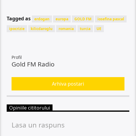
Tagged as
erdogan
europa
GOLD FM
iosefina pascal
ipocrizie
kilicdaroglu
romania
turcia
UE
Profil
Gold FM Radio
Arhiva postari
Opiniile cititorului
Lasa un raspuns