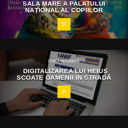
SALA MARE A PALATULUI
NAȚIONAL AL COPIILOR
ȘTIREA ANTERIOARE
DIGITALIZAREA LUI HEIUȘ
SCOATE OAMENII ÎN STRADĂ