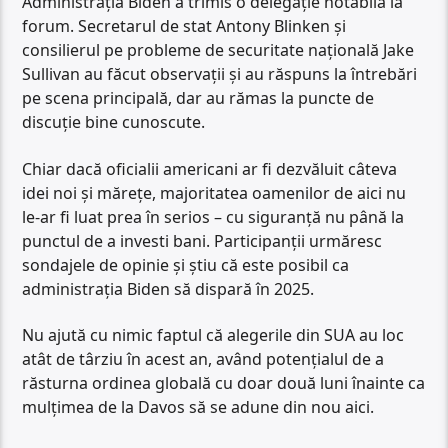
Administrația Biden a trimis o delegație notabilă la
forum. Secretarul de stat Antony Blinken și
consilierul pe probleme de securitate națională Jake
Sullivan au făcut observații și au răspuns la întrebări
pe scena principală, dar au rămas la puncte de
discuție bine cunoscute.
Chiar dacă oficialii americani ar fi dezvăluit câteva
idei noi și mărețe, majoritatea oamenilor de aici nu
le-ar fi luat prea în serios – cu siguranță nu până la
punctul de a investi bani. Participanții urmăresc
sondajele de opinie și știu că este posibil ca
administrația Biden să dispară în 2025.
Nu ajută cu nimic faptul că alegerile din SUA au loc
atât de târziu în acest an, având potențialul de a
răsturna ordinea globală cu doar două luni înainte ca
mulțimea de la Davos să se adune din nou aici.