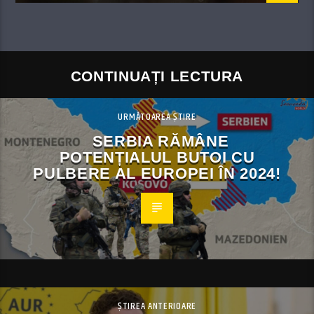
CONTINUAȚI LECTURA
URMĂTOAREA ȘTIRE
SERBIA RĂMÂNE
POTENȚIALUL BUTOI CU
PULBERE AL EUROPEI ÎN 2024!
ȘTIREA ANTERIOARE