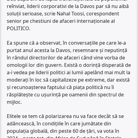
reînviat, liderii corporativi de la Davos par să nu aibă
soluții serioase, scrie Nahal Toosi, corespondent
senior pe chestiuni de afaceri internaționale al
POLITICO.
Ea spune că a observat, în conversațiile pe care le-a
purtat anul acesta la Davos, resemnare și neputință
în rândul directorilor de afaceri când vine vorba de
omologii lor din guvern. Există o dorință disperată de
a-i vedea pe liderii politici ai lumii apelând mai mult la
moderați în loc să capitalizeze pe extreme, dar există
și recunoașterea faptului că piața politică nu îi
răsplătește cu ușurință pe oamenii din spectrul de
mijloc.
Elitele se tem că polarizarea nu va face decât să se
adâncească, în condițiile în care jumătate din
populația globală, din peste 60 de țări, va vota în