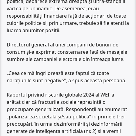
politică, deoarece extrema dreaptă și ultra-stânga îi
văd ca pe un inamic. De asemenea, ei au
responsabilități financiare față de acționari de toate
culorile politice și, prin urmare, trebuie să fie atenți la
luarea anumitor poziții.
Directorul general al unei companii de bunuri de
consum și-a exprimat consternarea față de mesajele
sumbre ale campaniei electorale din întreaga lume.
„Ceea ce mă îngrijorează este faptul că toate
narațiunile sunt negative”, a spus această persoană.
Raportul privind riscurile globale 2024 al WEF a
arătat clar că fracturile sociale reprezintă o
preocupare generalizată. Respondenții au enumerat
„polarizarea societală și/sau politică” în primele trei
preocupări, în urma dezinformării și dezinformării
generate de inteligența artificială (nr. 2) și a vremii