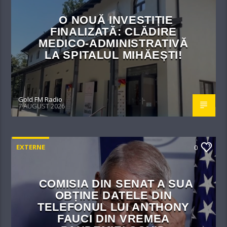
O NOUĂ INVESTIȚIE
FINALIZATĂ: CLĂDIRE
MEDICO-ADMINISTRATIVĂ
LA SPITALUL MIHĂEȘTI!​
Gold FM Radio
7 AUGUST 2026
EXTERNE
0
COMISIA DIN SENAT A SUA
OBȚINE DATELE DIN
TELEFONUL LUI ANTHONY
FAUCI DIN VREMEA