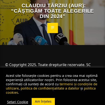
CLAUDIU TÂRZIU (AUR):
“CÂȘTIGĂM TOATE ALEGERILE
DIN 2024”
© Copyright 2025. Toate drepturile rezervate. SC
Angus Resources SRL
Acest site folosește cookies pentru a crea cea mai optimă
experiență utilizatorilor noștri. Prin folosirea acestui site,
confirmați că sunteți de acord cu
termenii și condițiile de
utilizare
,
politica de confidențialitate a datelor
și
politica
cookies
.
Am înțeles
Setari Cookie